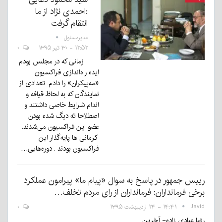
:احمدی نژاد از ما
انتقام گرفت
مدیرمسئول
۱۲:۵۲ - ۳۰ تیر ۱۳۹۵
۰
زمانی که در مجلس بودم
ایده راه‌اندازی فراکسیون
«مه‌پیکران» را دادم. تعدادی از
نمایندگان که به لحاظ قیافه و
اندام شرایط خاصی داشتند و
اصطلاحا ته دیگ شده بودن
عضو این فراکسیون می‌‌شدند.
کرمانی ها پایه‌‌گذار این
فراکسیون بودند . دوره‌‌هایی…
رییس جمهور در پاسخ به سوال «پیام ما» پیرامون عملکرد
برخی فرمانداران: فرمانداران از رای مردم تخلف…
Javid
۱۴:۴۱ - ۲۴ اردیبهشت ۱۳۹۵
۰
رضا عبادی زاده- آخرین