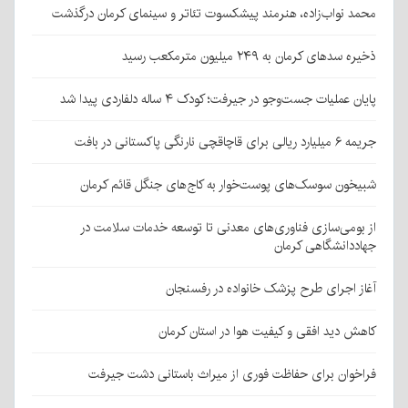
محمد نواب‌زاده، هنرمند پیشکسوت تئاتر و سینمای کرمان درگذشت
ذخیره سدهای کرمان به ۲۴۹ میلیون مترمکعب رسید
پایان عملیات جست‌وجو در جیرفت؛ کودک ۴ ساله دلفاردی پیدا شد
جریمه ۶ میلیارد ریالی برای قاچاقچی نارنگی پاکستانی در بافت
شبیخون سوسک‌های پوست‌خوار به کاج‌های جنگل قائم کرمان
از بومی‌سازی فناوری‌های معدنی تا توسعه خدمات سلامت در
جهاددانشگاهی کرمان
آغاز اجرای طرح پزشک خانواده در رفسنجان
کاهش دید افقی و کیفیت هوا در استان کرمان
فراخوان برای حفاظت فوری از میراث باستانی دشت جیرفت