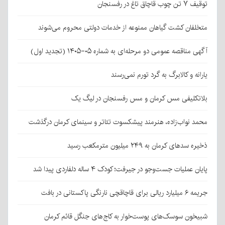
توقیف ۷ تن چوب قاچاق تاغ در رفسنجان
متخلفان کشت گیاهان ممنوعه از خدمات دولتی محروم می‌شوند
آگهی مناقصه عمومی دو مرحله‌ای به شماره ۰۵-۱۴۰۵ (تجدید اول)
یارانه و کالابرگ به گرد تورم نمی‌رسند
بلاتکلیفی مس کرمان و مس رفسنجان در لیگ یک
محمد نواب‌زاده، هنرمند پیشکسوت تئاتر و سینمای کرمان درگذشت
ذخیره سدهای کرمان به ۲۴۹ میلیون مترمکعب رسید
پایان عملیات جست‌وجو در جیرفت؛ کودک ۴ ساله دلفاردی پیدا شد
جریمه ۶ میلیارد ریالی برای قاچاقچی نارنگی پاکستانی در بافت
شبیخون سوسک‌های پوست‌خوار به کاج‌های جنگل قائم کرمان