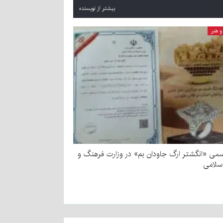
بیشتر از نویسنده
 هنر
می «انگشتر ارگ جاودان بم» در وزارت فرهنگ و
اسلامی