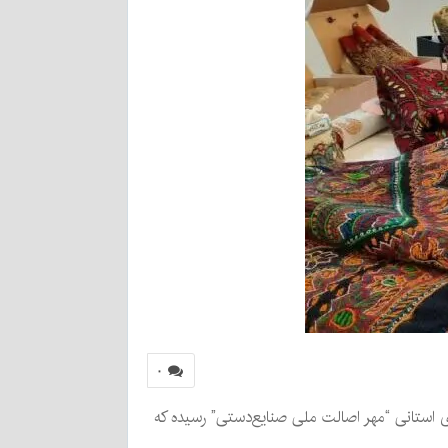
۰
گفت: ۲۲۰ اثر صنایع‌دستی به هفتمین دوره داوری استانی “مهر اصالت ملی صنایع‌دستی” رسیده که