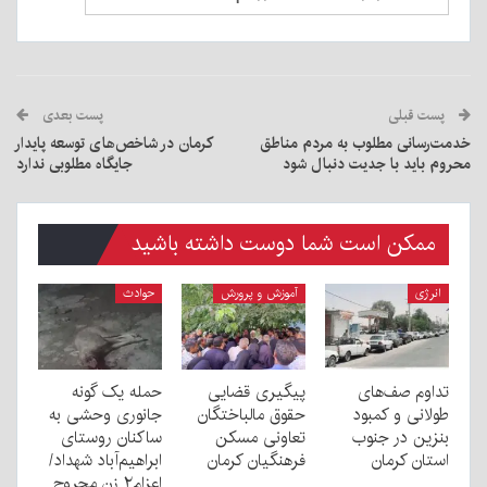
پست قبلی
پست بعدی
خدمت‌رسانی مطلوب به مردم مناطق
کرمان در شاخص‌های توسعه پایدار
محروم باید با جدیت دنبال شود
جایگاه مطلوبی ندارد
ممکن است شما دوست داشته باشید
انرژی
آموزش و پرورش
حوادث
تداوم صف‌های
پیگیری قضایی
حمله یک گونه
طولانی و کمبود
حقوق مالباختگان
جانوری وحشی به
بنزین در جنوب
تعاونی مسکن
ساکنان روستای
استان کرمان
فرهنگیان کرمان
ابراهیم‌آباد شهداد/
اعزام۲ زن مجروح