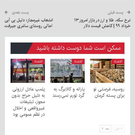
پست قبلی
پست بعدی
نرخ سکه، طلا و ارز در بازار امروز ۱۳
انشعاب غیرمجاز؛ دلیل بی آبی
خرداد ۹۹ | کاهش قیمت دلار
اهالی روستای ساغری جیرفت
ممکن است شما دوست داشته باشید
اقتصاد
اقتصاد
اقتصاد
روسیه، فرصتی نو
یارانه و کالابرگ به
پلمپ عادل ارزونی
برای پسته کرمان
گرد تورم نمی‌رسند
به دليل حراج بدون
مجوز، تبليغات
غیرواقعی و اخلال
در نظم عمومی بود
قبل
بعد