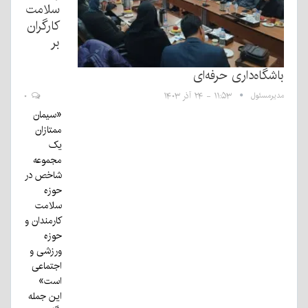
سلامت
کارگران
بر
باشگاه‌داری حرفه‌ای
مدیرمسئول
۱۱:۵۳ - ۲۴ آذر ۱۴۰۳
۰
«سیمان
ممتازان
یک
مجموعه
شاخص در
حوزه
سلامت
کارمندان و
حوزه
ورزشی و
اجتماعی
است»
این جمله