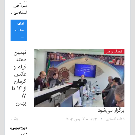
سردآهن
اسفنجی…
ادامه
مطلب
...
نهمین
فرهنگ و هنر
هفته
فیلم و
عکس
کرمان
از ۱۴ تا
۱۷
بهمن
برگزار می‌شود
فاطمه آقاملایی
۱۱:۳۳ - ۷ بهمن ۱۴۰۳
۰
میرحبیبی،
دبیر