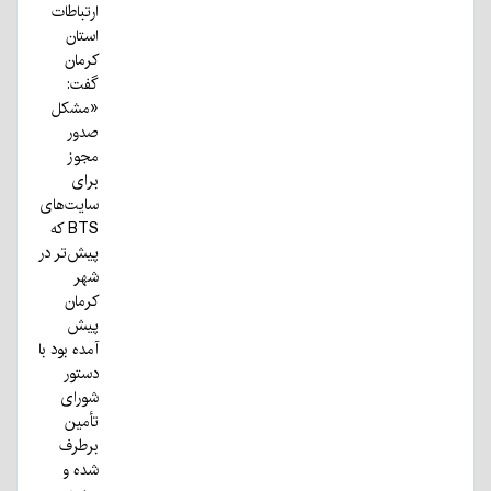
ارتباطات
استان
کرمان
گفت:
«مشکل
صدور
مجوز
برای
سایت‌های
BTS که
پیش‌تر در
شهر
کرمان
پیش
آمده بود با
دستور
شورای
تأمین
برطرف
شده و