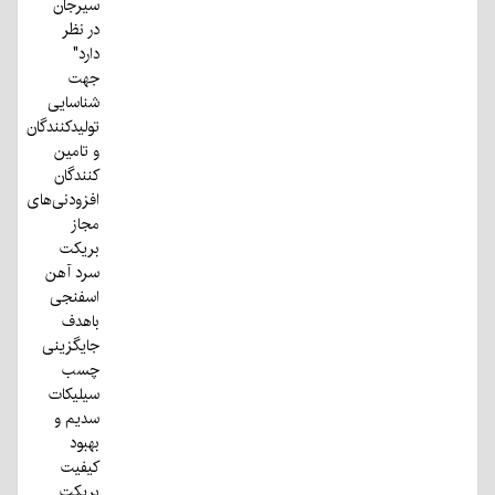
سیرجان
در نظر
دارد"
جهت
شناسایی
تولیدکنندگان
و تامین
کنندگان
افزودنی‌های
مجاز
بریکت
سرد آهن
اسفنجی
باهدف
جایگزینی
چسب
سیلیکات
سدیم و
بهبود
کیفیت
بریکت