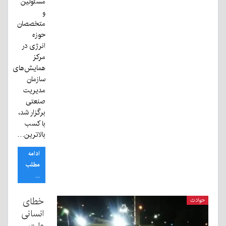
مسئولین
و
متخصصان
حوزه
انرژی در
مرکز
همایش‌های
سازمان
مدیریت
صنعتی
برگزار شد،
با کسب
بالاترین…
ادامه
مطلب
...
خطای
حوادث
انسانی
علت