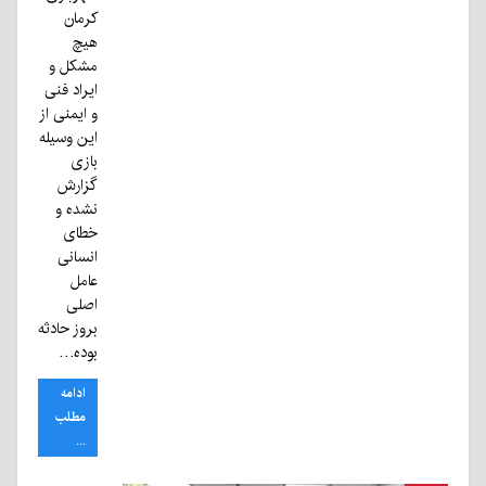
کرمان
هیچ
مشکل و
ایراد فنی
و ایمنی از
این وسیله
بازی
گزارش
نشده و
خطای
انسانی
عامل
اصلی
بروز حادثه
بوده…
ادامه
مطلب
...