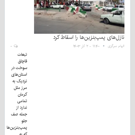
نازل‌های پمپ‌بنزین‌ها را اسقاط کرد
الهام سرگزی
۱۱:۴۰ - ۲ آذر ۱۴۰۳
۰
تبعات
قاچاق
سوخت در
استان‌های
نزدیک به
مرز مثل
کرمان
تمامی
ندارد از
جمله صف
جلو
پمپ‌بنزین‌ها
که به