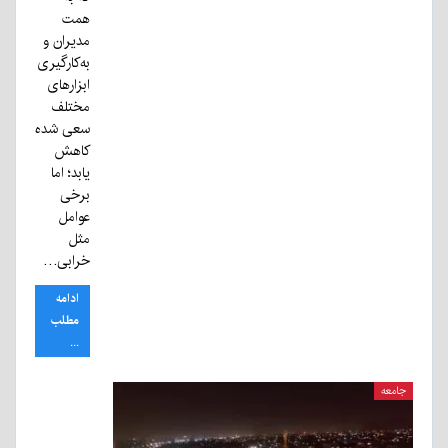
همت
مدیران و
به‌کارگیری
ابزارهای
مختلف
سعی شده
کاهش
یابد؛ اما
برخی
عوامل
مثل
خرابی…
ادامه
مطلب
...
جامعه