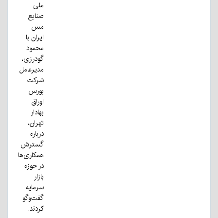
ملی
صنایع
مس
ایران با
محمود
گودرزی،
مدیرعامل
شرکت
بورس
اوراق
بهادار
تهران،
درباره
گسترش
همکاری‌ها
در حوزه
بازار
سرمایه
گفت‌وگو
کردند.