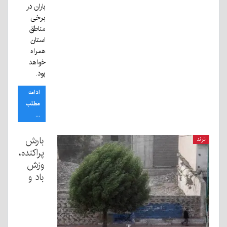
باران در
برخی
مناطق
استان
همراه
خواهد
بود.
ادامه
مطلب
...
بارش
ترند
پراکنده،
وزش
باد و