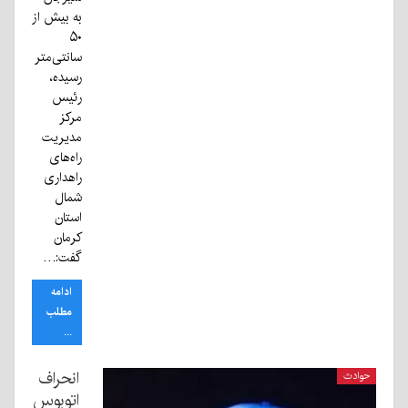
به بیش از
۵۰
سانتی‌متر
رسیده،
رئیس
مرکز
مدیریت
راه‌های
راهداری
شمال
استان
کرمان
گفت:…
ادامه
مطلب
...
انحراف
حوادث
اتوبوس