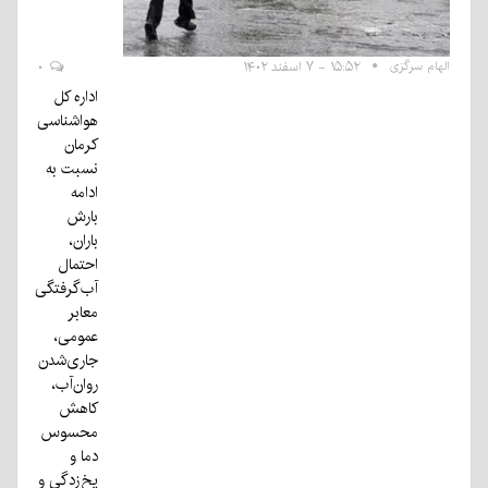
الهام سرگزی
۱۵:۵۲ - ۷ اسفند ۱۴۰۲
۰
اداره کل
هواشناسی
کرمان
نسبت به
ادامه
بارش
باران،
احتمال
آب‌گرفتگی
معابر
عمومی،
جاری‌شدن
روان‌آب،
کاهش
محسوس
دما و
یخ‌زدگی و