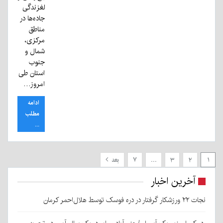
لغزندگی
جاده‌ها در
مناطق
مرکزی،
شمال و
جنوب
استان طی
امروز…
ادامه
مطلب
...
۱
۲
۳
…
۷
بعد
آخرین اخبار
نجات ۲۲ ورزشکار گرفتار در دره فوسک توسط هلال‌احمر کرمان