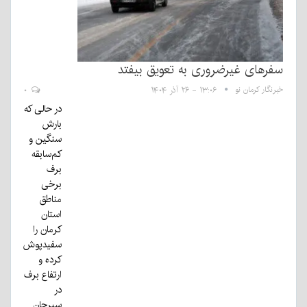
سفرهای غیرضروری به تعویق بیفتد
خبرنگار کرمان نو
۱۳:۰۶ - ۲۶ آذر ۱۴۰۴
۰
در حالی که
بارش
سنگین و
کم‌سابقه
برف
برخی
مناطق
استان
کرمان را
سفیدپوش
کرده و
ارتفاع برف
در
سیرجان