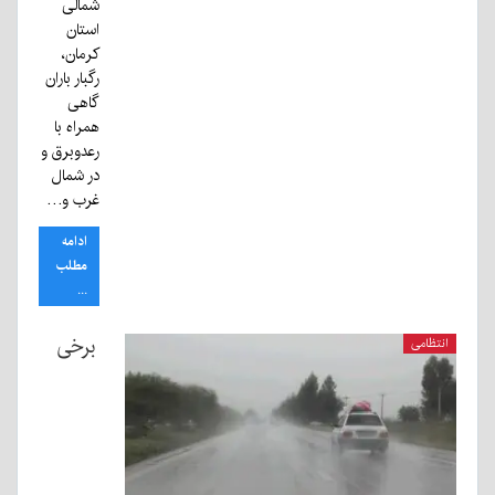
شمالی
استان
کرمان،
رگبار باران
گاهی
همراه با
رعدوبرق و
در شمال
غرب و…
ادامه
مطلب
...
برخی
انتظامی