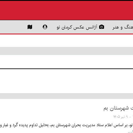
هنگ و هنر
آژانس عکس کرمان نو
ت شهرستان بم
۱
ز…