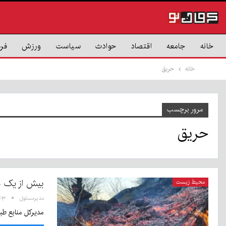
خانه
جامعه
اقتصاد
حوادث
سیاست
ورزش
فر
خانه
حریق
مرور برچسب
حریق
بیش از یک ه
محیط زیست
مدیرمسئول
۱۵:۴۳ - ۸
مدیرکل منابع طب