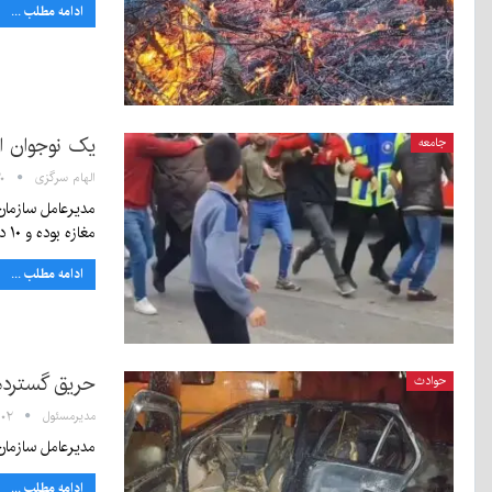
ادامه مطلب ...
یک نوجوان ا
جامعه
الهام سرگزی
۶:۲۰
مغازه بوده و ۱۰ دقیقه طول…
ادامه مطلب ...
حریق گسترده
حوادث
مدیرمسئول
۱۰:۰۲ - ۲۵ 
مدیرعامل سازما
ادامه مطلب ...