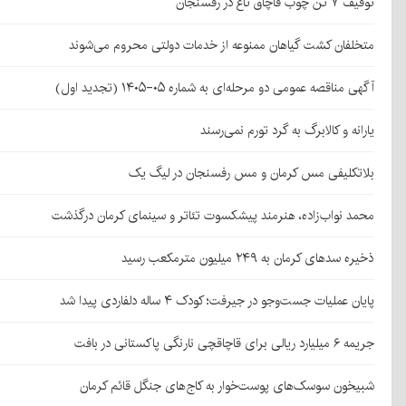
توقیف ۷ تن چوب قاچاق تاغ در رفسنجان
متخلفان کشت گیاهان ممنوعه از خدمات دولتی محروم می‌شوند
آگهی مناقصه عمومی دو مرحله‌ای به شماره ۰۵-۱۴۰۵ (تجدید اول)
یارانه و کالابرگ به گرد تورم نمی‌رسند
بلاتکلیفی مس کرمان و مس رفسنجان در لیگ یک
محمد نواب‌زاده، هنرمند پیشکسوت تئاتر و سینمای کرمان درگذشت
ذخیره سدهای کرمان به ۲۴۹ میلیون مترمکعب رسید
پایان عملیات جست‌وجو در جیرفت؛ کودک ۴ ساله دلفاردی پیدا شد
جریمه ۶ میلیارد ریالی برای قاچاقچی نارنگی پاکستانی در بافت
شبیخون سوسک‌های پوست‌خوار به کاج‌های جنگل قائم کرمان