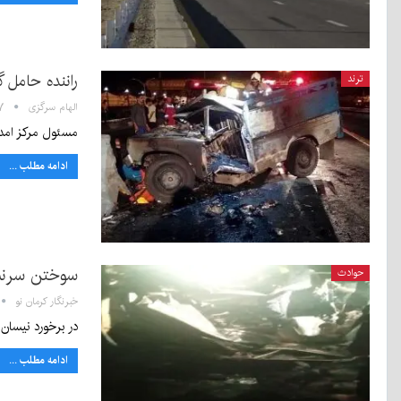
راننده حامل 
ترند
الهام سرگزی
۱:۴۷
مسئول مرکز امدا
ادامه مطلب ...
سوختن سرنش
حوادث
خبرنگار کرمان نو
در برخورد نیسان با تریلی 
ادامه مطلب ...