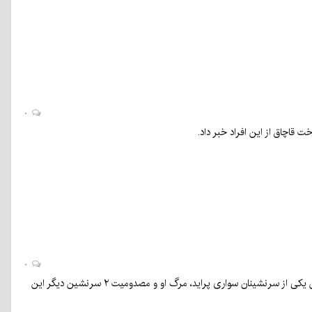
۰
۰
برخورد یک خودروی وانت سوخت‌بر با پراید در جاده قلعه‌گنج به کهنوج در جنوب کرمان موجب سوختن یکی از سرنشینان سواری پراید، مرگ او و مصدومیت ۲ سرنشین دیگر این