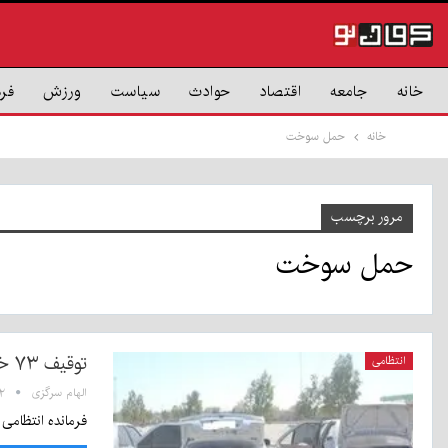
خانه
جامعه
اقتصاد
حوادث
سیاست
ورزش
فر
خانه
حمل سوخت
مرور برچسب
حمل سوخت
توقیف ۷۳ خودروی شوتی حامل سوخت قاچاق در کرمان
انتظامی
الهام سرگزی
۳:۴۲
فرمانده انتظامی شهرستان کرمان از توقیف ۷۳ دستگاه خو