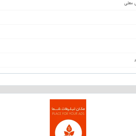
ی معلی
د