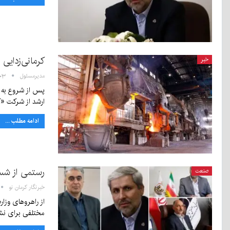
کرمانی‌زدایی
خبر
مدیرمسئول
۱۴:۰۳ -
پس از شروع به ک
ارشد از شرکت 
ادامه مطلب ...
رستمی از شس
صنعت
خبرنگار کرمان نو
از راهروهای وز
مختلفی برای نش