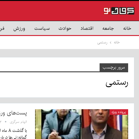
خانه
جامعه
اقتصاد
حوادث
سیاست
ورزش
فر
خانه
رستمی
مرور برچسب
رستمی
پست‌های ورز
پرونده ویژه
الهام سرگزی
۱:۴۲
گمانه‌زنی‌ها دربا