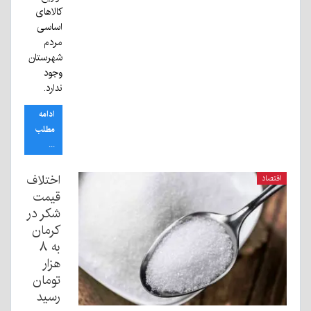
کالاهای
اساسی
مردم
شهرستان
وجود
ندارد.
ادامه
مطلب
...
اختلاف
اقتصاد
قیمت
شکر در
کرمان
به ۸
هزار
تومان
رسید