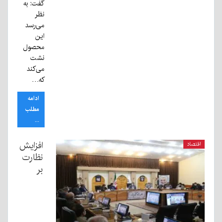
گفت: به
نظر
می‌رسد
این
محصول
نشت
می‌کند
که…
ادامه
مطلب
...
افزایش
اقتصاد
نظارت
بر