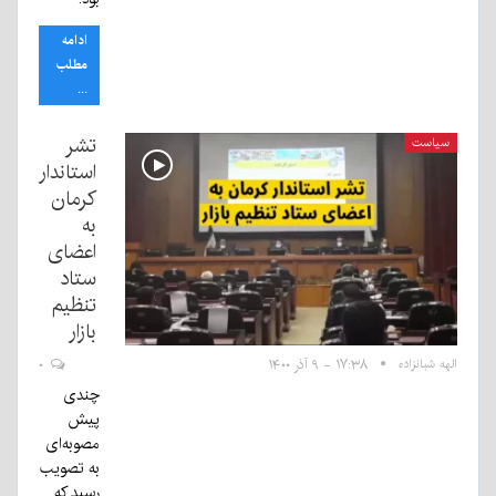
ادامه
مطلب
...
تشر
سیاست
استاندار
کرمان
به
اعضای
ستاد
تنظیم
بازار
الهه شبانزاده
۱۷:۳۸ - ۹ آذر ۱۴۰۰
۰
چندی
پیش
مصوبه‌ای
به تصویب
رسید که