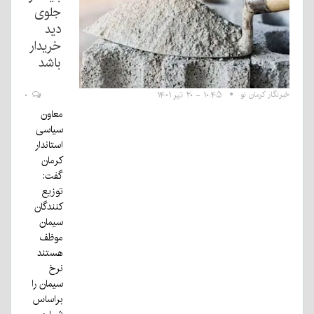
جلوی
دید
خریدار
باشد
خبرنگار کرمان نو
۱۰:۴۵ - ۲۰ تیر ۱۴۰۱
۰
معاون
سیاسی
استاندار
کرمان
گفت:
توزیع
کنندگان
سیمان
موظف
هستند
نرخ
سیمان را
براساس