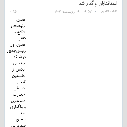
استانداران واگذار شد
فاطمه آقاملایی
۰۹:۵۷ - ۲۹ اردیبهشت ۱۴۰۴
۰
معاون
ارتباطات و
اطلاع‌رسانی
دفتر
معاون اول
رئیس‌جمهور
در شبکه
اجتماعی
ایکس از
نخستین
گام از
افزایش
اختیارات
استانداران
و واگذاری
اختیار
تعیین
قیمت نان