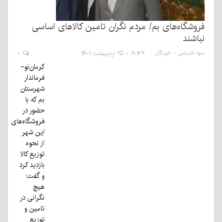
فروشگاه‌های بم/ مردم نگران تامین کالاهای اساسی
نباشند
سها خدیشی - خبرنگار
۱۹:۴۲ - ۲۵ اردیبهشت ۱۴۰۱
۰
کرمان‌نو-
فرماندار
شهرستان
بم که با
حضور در
فروشگاه‌های
این شهر
از نحوه
توزیع کالا
بازدید کرد
و گفت:
هیچ
نگرانی در
تامین و
توزیع