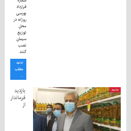
شماره
قرارداد
بورسی
روزانه در
محل
توزیع
سیمان
نصب
کنند.
ادامه
مطلب
...
بازدید
جامعه
فرماندار
از