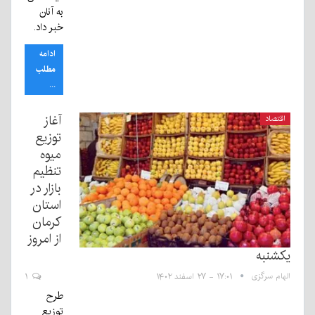
به آنان
خبر داد.
ادامه
مطلب
...
آغاز
اقتصاد
توزیع
میوه
تنظیم
بازار در
استان
کرمان
از امروز
یکشنبه
الهام سرگزی
۱۷:۰۱ - ۲۷ اسفند ۱۴۰۲
۱
طرح
توزیع