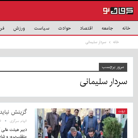
خانه
جامعه
اقتصاد
حوادث
سیاست
ورزش
فر
خانه
سردار سلیمانی
مرور برچسب
سردار سلیمانی
گزینش نباید 
دولت
الهام سرگزی
۰:۴۶
دبیر هیئت عالی 
متقلب‌پرور و شای