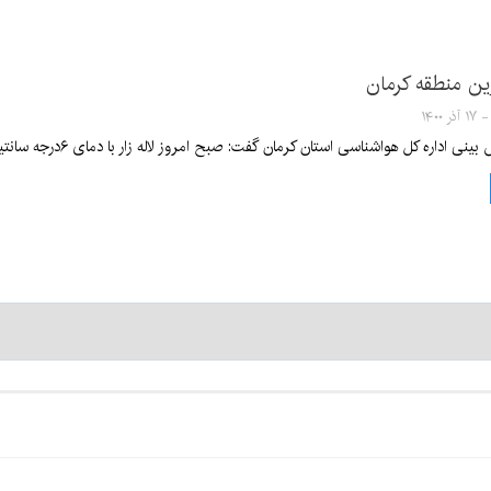
رین منطقه کرمان
ل هواشناسی استان کرمان گفت: صبح امروز لاله زار با دمای ۶درجه سانتیگراد زیر صفر سردترین نقطه استان به ثبت رسیده است.