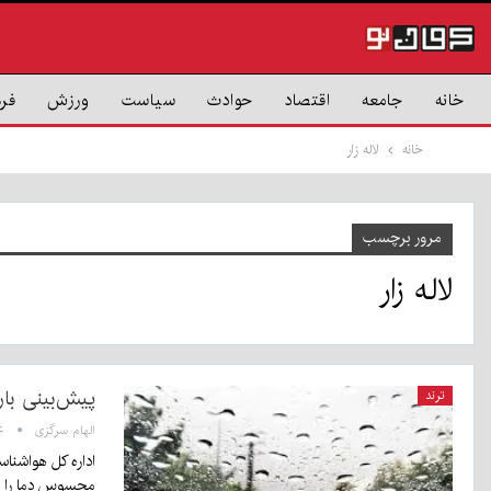
خانه
جامعه
اقتصاد
حوادث
سیاست
ورزش
فر
خانه
لاله زار
مرور برچسب
لاله زار
پیش‌بینی بار
ترند
الهام سرگزی
:۲۴
اداره کل هواشناس
محسوس دما را ند