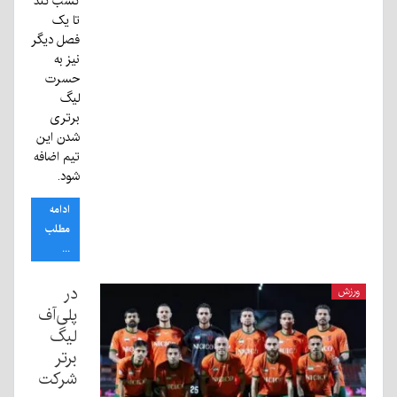
کسب کند
تا یک
فصل دیگر
نیز به
حسرت
لیگ
برتری
شدن این
تیم اضافه
شود.
ادامه
مطلب
...
در
ورزش
پلی‌آف
لیگ
برتر
شرکت