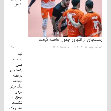
مس
رفسنجان از انتهای جدول فاصله گرفت
خبرنگار کرمان نو
۱۰:۰۲ - ۵ اسفند ۱۴۰۴
۰
تیم
صنعت
مس
رفسنجان
در هفته
نوزدهم
لیگ برتر
مردان
موفق به
شکست
سه بر یک