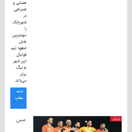
همدلی و
همراهی
در
شهربابک
را
مهمترین
عامل
صعود تیم
فوتبال
این شهر
به لیگ
برتر
می‌داند.
ادامه
مطلب
...
مس
ورزش