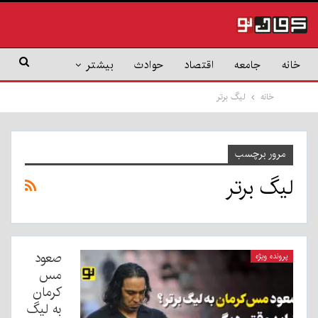
خانه
جامعه
اقتصاد
حوادث
بیشتر
خانه
لیگ برتر
مرور برچسب
لیگ برتر
صعود
پرونده ویژه
مس
کرمان
به لیگ