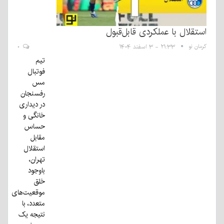
استقلال با عملکردی قابل‌قبول
کرمان نو
۲۱:۳۳ - ۳ اسفند ۱۴۰۴
۰
تیم
فوتبال
مس
رفسنجان
در دیداری
خانگی و
حساس
مقابل
استقلال
تهران،
باوجود
خلق
موقعیت‌های
متعدد، با
نتیجه یک