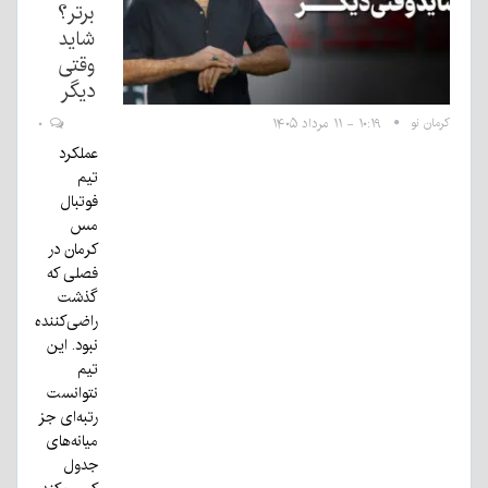
برتر؟
شاید
وقتی
دیگر
کرمان نو
۱۰:۱۹ - ۱۱ مرداد ۱۴۰۵
۰
عملکرد
تیم
فوتبال
مس
کرمان در
فصلی که
گذشت
راضی‌کننده
نبود. این
تیم
نتوانست
رتبه‌ای جز
میانه‌های
جدول