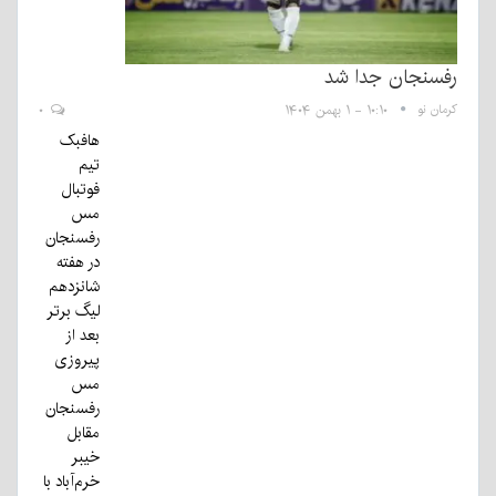
رفسنجان جدا شد
کرمان نو
۱۰:۱۰ - ۱ بهمن ۱۴۰۴
۰
هافبک
تیم
فوتبال
مس
رفسنجان
در هفته
شانزدهم
لیگ برتر
بعد از
پیروزی
مس
رفسنجان
مقابل
خیبر
خرم‌آباد با