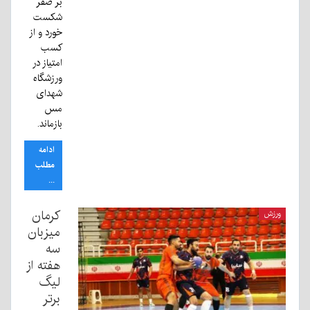
بر صفر
شکست
خورد و از
کسب
امتیاز در
ورزشگاه
شهدای
مس
بازماند.
ادامه
مطلب
...
کرمان
ورزش
میزبان
سه
هفته از
لیگ
برتر