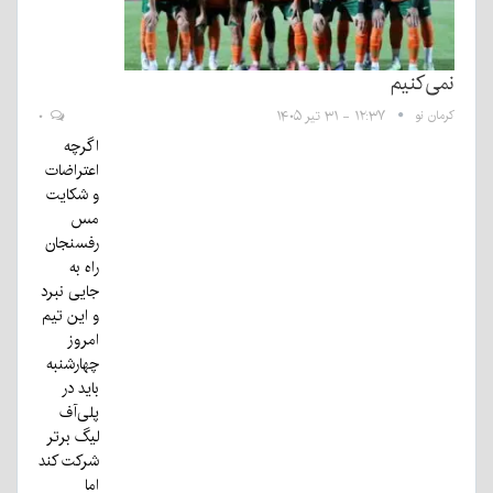
نمی‌کنیم
کرمان نو
۱۲:۳۷ - ۳۱ تیر ۱۴۰۵
۰
اگرچه
اعتراضات
و شکایت
مس
رفسنجان
راه به
جایی نبرد
و این تیم
امروز
چهارشنبه
باید در
پلی‌آف
لیگ برتر
شرکت کند
اما