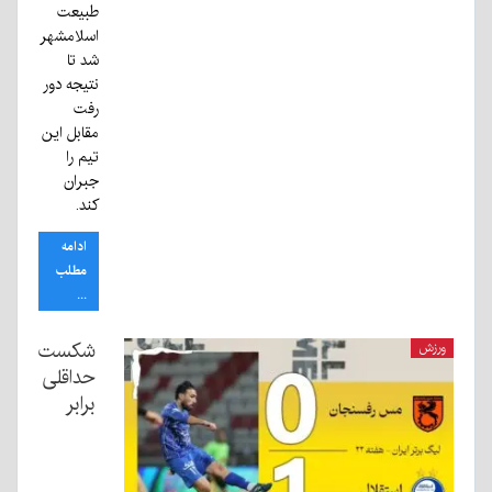
طبیعت
اسلامشهر
شد تا
نتیجه دور
رفت
مقابل این
تیم را
جبران
کند.
ادامه
مطلب
...
شکست
ورزش
حداقلی
برابر