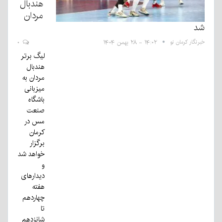
هندبال
مردان
شد
خبرنگار کرمان نو
۱۴:۰۲ - ۲۸ بهمن ۱۴۰۴
۰
لیگ برتر
هندبال
مردان به
میزبانی
باشگاه
صنعت
مس در
کرمان
برگزار
خواهد شد
و
دیدارهای
هفته
چهاردهم
تا
شانزدهم