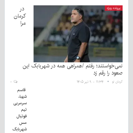
در
پرونده ویژه
کرمان
مرا
نمی‌خواستند؛ رفتم /همراهی همه در شهربابک این
صعود را رقم زد
کرمان نو
۱۱:۳۴ - ۹ تیر ۱۴۰۵
۰
قاسم
شهبا،
سرمربی
تیم
فوتبال
مس
شهربابک