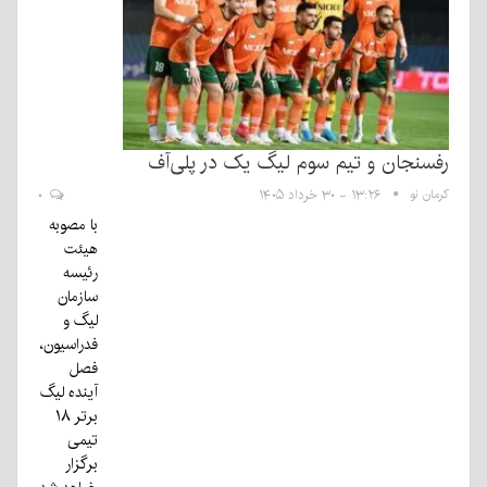
رفسنجان و تیم سوم لیگ یک در پلی‌آف
کرمان نو
۱۳:۲۶ - ۳۰ خرداد ۱۴۰۵
۰
با مصوبه
هیئت
رئیسه
سازمان
لیگ و
فدراسیون،
فصل
آینده لیگ
برتر ۱۸
تیمی
برگزار