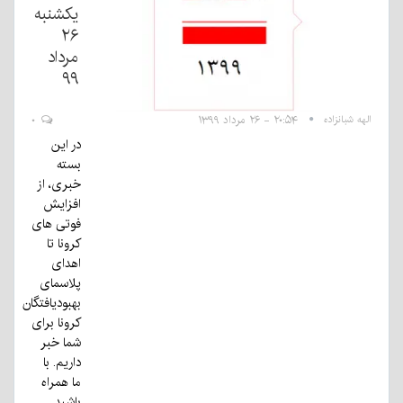
یکشنبه
۲۶
مرداد
۹۹
الهه شبانزاده
۲۰:۵۴ - ۲۶ مرداد ۱۳۹۹
۰
در این
بسته
خبری، از
افزایش
فوتی های
کرونا تا
اهدای
پلاسمای
بهبودیافتگان
کرونا برای
شما خبر
داریم. با
ما همراه
باشید.