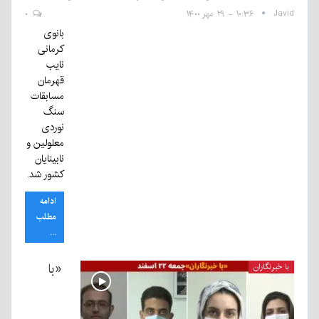
Javid
۱۰:۳۶ - ۲۹ مهر ۱۴۰۰
۰
بانوی
کرمانی
نایب
قهرمان
مسابقات
سنگ
نوردی
معلولین و
نابینایان
کشور شد.
ادامه
مطلب
...
«با
با خبرنگاران