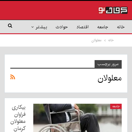
خانه
جامعه
اقتصاد
حوادث
بیشتر
خانه
معلولان
مرور برچسب
معلولان
بیکاری
جامعه
فراوان
معلولان
کرمان