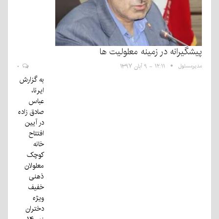
پیشگیرانه در زمینه معلولیت ها
مدیرمسئول
۱۲:۱۱ - ۹ آبان ۱۳۹۷
۰
به گزارش
ایرنا،
عباس
صادق زاده
در آیین
افتتاح
خانه
کوچک
معلولان
ذهنی
خفیف
ویژه
دختران