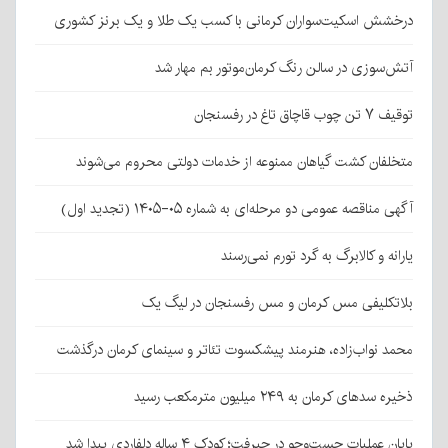
درخشش اسکیت‌سواران کرمانی با کسب یک طلا و یک برنز کشوری
آتش‌سوزی در سالن رنگ کرمان‌موتور بم مهار شد
توقیف ۷ تن چوب قاچاق تاغ در رفسنجان
متخلفان کشت گیاهان ممنوعه از خدمات دولتی محروم می‌شوند
آگهی مناقصه عمومی دو مرحله‌ای به شماره ۰۵-۱۴۰۵ (تجدید اول)
یارانه و کالابرگ به گرد تورم نمی‌رسند
بلاتکلیفی مس کرمان و مس رفسنجان در لیگ یک
محمد نواب‌زاده، هنرمند پیشکسوت تئاتر و سینمای کرمان درگذشت
ذخیره سدهای کرمان به ۲۴۹ میلیون مترمکعب رسید
پایان عملیات جست‌وجو در جیرفت؛ کودک ۴ ساله دلفاردی پیدا شد