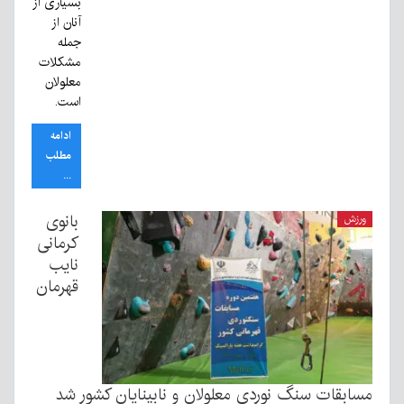
بسیاری از
آنان از
جمله
مشکلات
معلولان
است.
ادامه
مطلب
...
بانوی
ورزش
کرمانی
نایب
قهرمان
مسابقات سنگ نوردی معلولان و نابینایان کشور شد