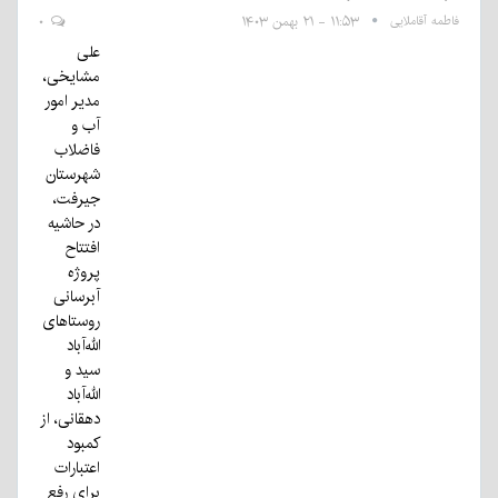
فاطمه آقاملایی
۱۱:۵۳ - ۲۱ بهمن ۱۴۰۳
۰
علی
مشایخی،
مدیر امور
آب و
فاضلاب
شهرستان
جیرفت،
در حاشیه
افتتاح
پروژه
آبرسانی
روستاهای
الله‌آباد
سید و
الله‌آباد
دهقانی، از
کمبود
اعتبارات
برای رفع