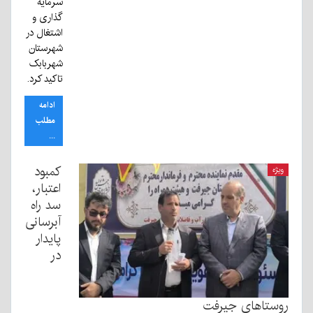
سرمایه
گذاری و
اشتغال در
شهرستان
شهربابک
تاکید کرد.
ادامه
مطلب
...
کمبود
ویژه
اعتبار،
سد راه
آبرسانی
پایدار
در
روستاهای جیرفت