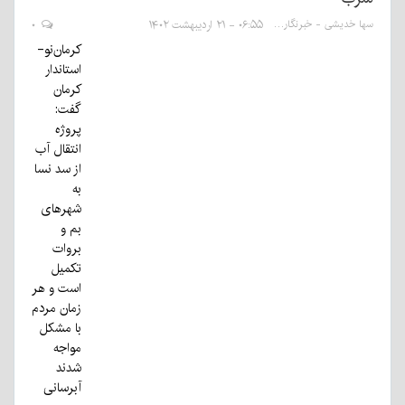
سها خدیشی - خبرنگار
۰۶:۵۵ - ۲۱ اردیبهشت ۱۴۰۲
۰
کرمان‌نو-
استاندار
کرمان
گفت:
پروژه
انتقال آب
از سد نسا
به
شهرهای
بم و
بروات
تکمیل
است و هر
زمان مردم
با مشکل
مواجه
شدند
آبرسانی