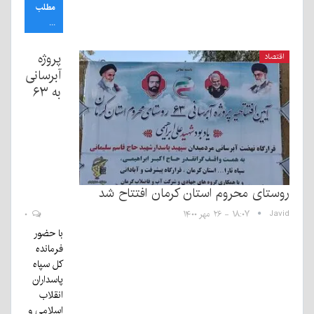
مطلب
...
پروژه
اقتصاد
آبرسانی
به ۶۳
روستای محروم استان کرمان افتتاح شد
Javid
۱۸:۰۷ - ۲۶ مهر ۱۴۰۰
۰
با حضور
فرمانده
کل سپاه
پاسداران
انقلاب
اسلامی و