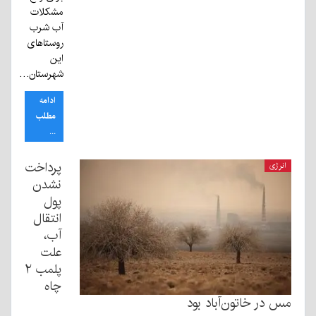
مشکلات
آب شرب
روستاهای
این
شهرستان…
ادامه
مطلب
...
پرداخت
انرژی
نشدن
پول
انتقال
آب،
علت
پلمب ۲
چاه
مس در خاتون‌آباد بود