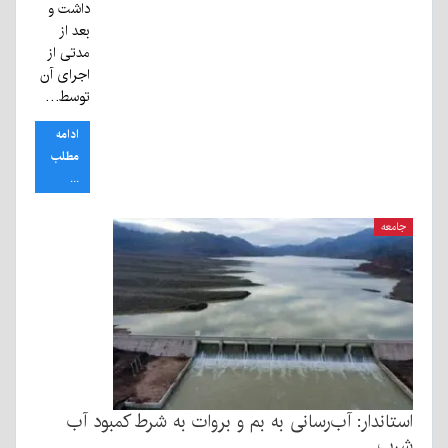
داشت و
بعد از
مدتی از
اجرای آن
توسط…
ادامه
مطلب
...
جامعه
استاندار: آب‌رسانی به بم و بروات به شرط کمبود آب
شرب