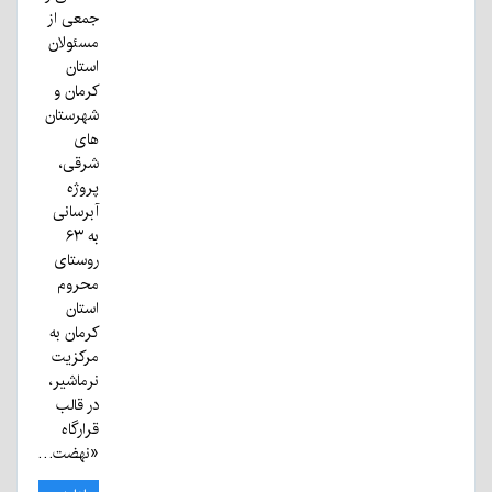
جمعی از
مسئولان
استان
کرمان و
شهرستان
های
شرقی،
پروژه
آبرسانی
به ۶۳
روستای
محروم
استان
کرمان به
مرکزیت
نرماشیر،
در قالب
قرارگاه
«نهضت…