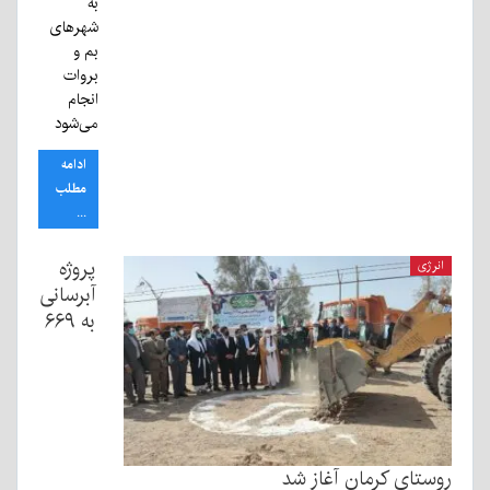
به
شهرهای
بم و
بروات
انجام
می‌شود
ادامه
مطلب
...
پروژه
انرژی
آبرسانی
به ۶۶۹
روستای کرمان آغاز شد