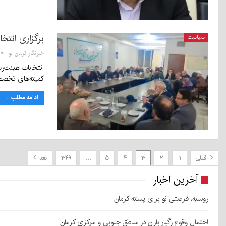
برگزاری انتخ
سیاست
خبرنگار کرمان نو
انتخابات هیئت‌رئ
کمیته‌های تخص
ادامه مطلب ...
قبلی
۱
۲
۳
۴
۵
…
۳۴۹
بعد
آخرین اخبار
روسیه، فرصتی نو برای پسته کرمان
احتمال وقوع رگبار باران در مناطق جنوبی و مرکزی کرمان