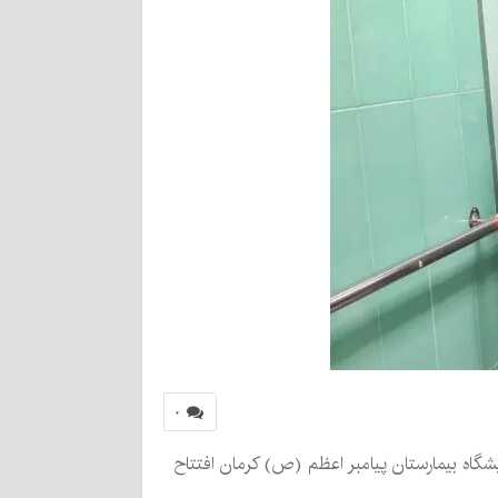
۰
شگاه بیمارستان پیامبر اعظم (ص) کرمان افتتاح