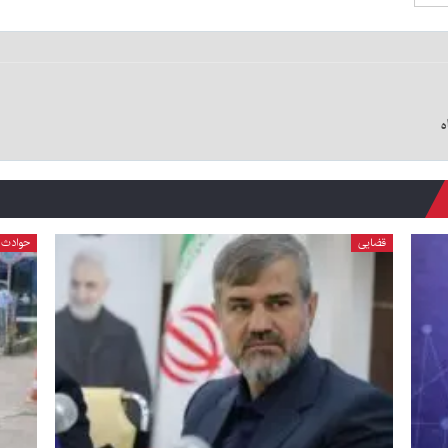
قضایی
حوادث