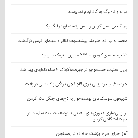
یارانه و کالابرگ به گرد تورم نمی‌رسند
بلاتکلیفی مس کرمان و مس رفسنجان در لیگ یک
محمد نواب‌زاده، هنرمند پیشکسوت تئاتر و سینمای کرمان درگذشت
ذخیره سدهای کرمان به ۲۴۹ میلیون مترمکعب رسید
پایان عملیات جست‌وجو در جیرفت؛ کودک ۴ ساله دلفاردی پیدا شد
جریمه ۶ میلیارد ریالی برای قاچاقچی نارنگی پاکستانی در بافت
شبیخون سوسک‌های پوست‌خوار به کاج‌های جنگل قائم کرمان
از بومی‌سازی فناوری‌های معدنی تا توسعه خدمات سلامت در
جهاددانشگاهی کرمان
آغاز اجرای طرح پزشک خانواده در رفسنجان