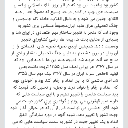
كشور بود.واقعيت اين بود كه در اثر بروز انقلاب اسلامي و اعمال
سیاست های چپ در کشور در حد وسیع كه معمولاً بعد از همه
انقلابها چنین مي شود و به دنبال انقلاب، حادثه لانه جاسوسي و
جنگ تحميلي عراق عليه ايران،مجموعاً مسائلی برای کشور به
وجود آمد که منجر به تغيير ساختار مهم اقتصادي در ايران شد و
بسیاری از صنایع، بانك ها، بيمه ها، اراضي كشاورزي تغییر
وضعیت دادند. همچنین اولين تجربه تحريم های قتصادی را از
آن زمان در ايران داشتيم. به دنبال جنگ تحمیلی، مقدار زيادي از
منابع هم آنجا هزینه شد. نتيجه همه اين ها با همه این بود كه
در سال ۱۳۶۷ هر ايراني نصف سال ۱۳۵۵ ثروت داشت.يعني
توليد ناخالص سرانه ايران در سال ۱۳۶۷ ،یک دوم سال ۱۳۵۵
شد.آقاي هاشمي که با اين اعداد و ارقام آشنا بود و آخوندي نبود
كه ا عداد و ارقام را نتواند درك و تجزيه و تحليل كند، فهمید كه
بايد سياست هايمان را تغيير دهيم و با اين سياست هایی که
داريم سير قهقرايي مي رويم و گرفتاري براي كشور درست مي
شود. آقای هاشمی می توانست قبل از آن كه هر بحراني آغاز شود
جهت كشور را تغییر دهد، شبیه آنچه در دوره سازندگي اتفاق
افتاد و یک تغيير جهت در كشور به سمت سياست هايي كه مي