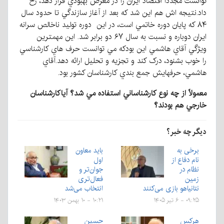
توانست مجدداً اقتصاد ايران را در معرض بهبودي قرار دهد، رخ
داد.نتيجه اش هم اين شد كه بعد از آغاز سازندگي تا حدود سال
۸۴ كه پايان دوره خاتمي است، در این دوره توليد ناخالص سرانه
ايران دوباره و نسبت به سال ۶۷ دو برابر شد. اين مهمترين
ويژگي آقاي هاشمي اين بودكه مي توانست حرف هاي كارشناسي
را خوب بشنود، درک كند و تجزيه و تحليل ارائه دهد.آقاي
هاشمي، حرفهايش جمع بندي كارشناسان كشور بود.
معمولاً
از
چه
نوع
كارشناساني
استفاده
مي شد؟
آياكارشناسان
خارجي
هم
بودند؟
دیگر چه خبر؟
برخی به
باید معاون
نام دفاع از
اول
نظام در
جوان‌تر و
زمین
فعال‌تری
نتانیاهو بازی می‌کنند
انتخاب می‌شد
۰۹:۲۵ - ۶ تیر ۱۴۰۵
۱۰:۲۱ - ۱۰ بهمن ۱۴۰۳
هرکس
حسین