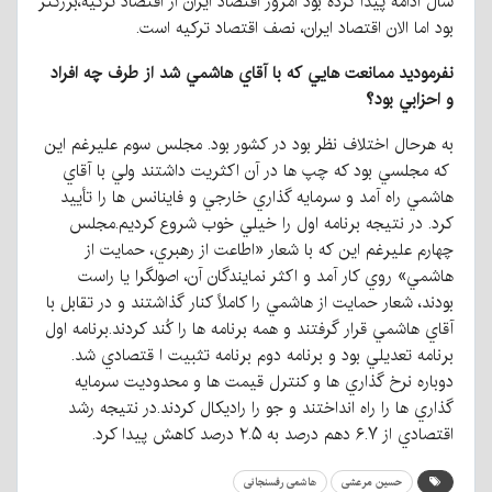
سال ادامه پيدا كرده بود امروز اقتصاد ايران از اقتصاد ترکیه،بزرگتر
بود اما الان اقتصاد ايران، نصف اقتصاد ترکیه است.
نفرموديد
ممانعت هايي
كه
با
آقاي
هاشمي
شد
از
طرف چه
افراد
و
احزابي
بود؟
به هرحال اختلاف نظر بود در كشور بود. مجلس سوم عليرغم این
كه مجلسي بود كه چپ ها در آن اكثريت داشتند ولي با آقاي
هاشمي راه آمد و سرمايه گذاري خارجي و فاينانس ها را تأييد
كرد. در نتیجه برنامه اول را خيلي خوب شروع كرديم.مجلس
چهارم عليرغم این كه با شعار «اطاعت از رهبري، حمايت از
هاشمي» روي كار آمد و اکثر نمايندگان آن، اصولگرا يا راست
بودند، شعار حمايت از هاشمي را كاملاً كنار گذاشتند و در تقابل با
آقاي هاشمي قرار گرفتند و همه برنامه ها را كُند كردند.برنامه اول
برنامه تعديلي بود و برنامه دوم برنامه تثبيت ا قتصادي شد.
دوباره نرخ گذاري ها و كنترل قيمت ها و محدودیت سرمايه
گذاري ها را راه انداختند و جو را رادیکال كردند.در نتیجه رشد
اقتصادي از ۶.۷ دهم درصد به ۲.۵ درصد كاهش پيدا كرد.
حسین مرعشی
هاشمی رفسنجانی