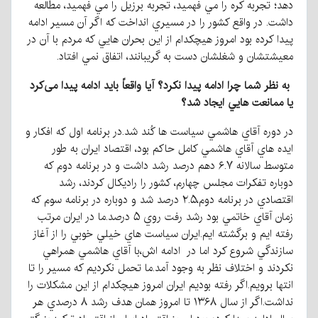
دهد؛ تجربه كره را مي فهميد، تجربه برزيل را مي فهميد، مطالعه
داشت. در واقع كشور را در مسيري انداخت كه اگر آن مسير ادامه
پيدا كرده بود امروز هيچكدام از اين بحران هايي كه مردم با آن در
معيشتشان و شغلشان دست به گریبانند، اتفاق نمي افتاد.
به
نظر
شما
چرا
ادامه
پيدا
نكرد؟
آيا
واقعاً
بايد
ادامه
پيدا می‌کرد
يا
ممانعت هايي
ايجاد
شد؟
در دوره آقاي هاشمي سياست ها كُند شد.در برنامه اول كه افكار و
ايده هاي آقاي هاشمي كامل حاكم بود، اقتصاد ايران به طور
متوسط سالانه ۶.۷ دهم درصد رشد داشت و در برنامه دوم كه
دوباره تفكرات مجلس چهارم، كشور را رادیکال كردند، رشد
اقتصادي در برنامه دوم،۲.۵ درصد شد و دوباره در برنامه سوم كه
زمان آقاي خاتمي بود رشد رفت روي ۵ درصد.ما در ايران مرتب
رفته ايم و برگشته ايم.ايران سياست هاي خيلي خوبي را از آغاز
سازندگي شروع كرد اما در ادامه اش،با آقاي هاشمي همراهي
نكردند و اختلاف نظر به وجود آمد.ما تحمل نكرديم كه مسير را تا
انتها برويم.اگر رفته بوديم ايران امروز هيچكدام از اين مشكلات را
نداشت.اگر از سال ۱۳۶۸ تا امروز همان هدف رشد ۸ درصدي هر