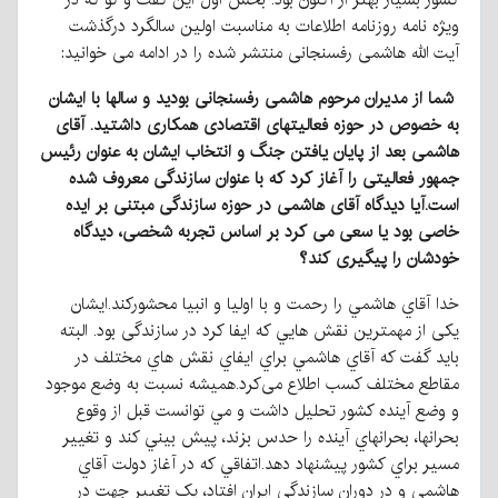
ویژه نامه روزنامه اطلاعات به مناسبت اولین سالگرد درگذشت
آیت الله هاشمی رفسنجانی منتشر شده را در ادامه می خوانید:
شما
از
مدیران
مرحوم
هاشمی
رفسنجانی
بودید
و
سالها با
ایشان
به
خصوص
در
حوزه
فعالیتهای
اقتصادی
همکاری داشتید
.
آقای
هاشمی
بعد
از
پایان
یافتن
جنگ
و
انتخاب
ایشان به
عنوان
رئیس
جمهور
فعالیتی
را
آغاز
کرد
که
با
عنوان
سازندگی معروف
شده
است
.
آیا
دیدگاه
آقای
هاشمی
در
حوزه
سازندگی مبتنی
بر
ایده
خاصی
بود
یا
سعی
می
کرد
بر
اساس
تجربه
شخصی، دیدگاه
خودشان
را
پیگیری
کند؟
خدا آقاي هاشمي را رحمت و با اوليا و انبيا محشوركند.ایشان
یکی از مهمترين نقش هايي كه ايفا كرد در سازندگی بود. البته
باید گفت که آقاي هاشمي براي ايفاي نقش هاي مختلف در
مقاطع مختلف كسب اطلاع می‌کرد.هميشه نسبت به وضع موجود
و وضع آينده كشور تحليل داشت و مي توانست قبل از وقوع
بحرانها، بحرانهاي آينده را حدس بزند، پيش بيني كند و تغيير
مسير براي كشور پيشنهاد دهد.اتفاقي كه در آغاز دولت آقاي
هاشمي و در دوران سازندگي ايران افتاد، یک تغيير جهت در