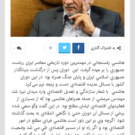
به اشتراک گذاری
۰
هاشمي رفسنجاني در مهمترين دوره تاريخي معاصر ايران رياست
جمهوري را بر عهده گرفت. این دوران پس از درگذشت بنيانگذار
جمهوري اسلامي ايران و پايان جنگ همراه بود. در اين دوران
كشور با مسائل عديده اقتصادي دست و پنجه نرم می‌کرد.
هاشمي با شعار سازندگي و تعديل اقتصادي وارد ميدان نبرد شد.
مهندس مرعشي از جمله همراهان هاشمی بود كه از بسياري از
فعاليتهای اقتصادي ایشان مطلع بود. در اين گفت وگو سعي شده
برخي از مسائل آن دوران حتي با نگاهي انتقادي به بحث گذاشته
شود. اگرچه وي بر اين باور است هاشمي فردي مطلع در امور
اقتصادي بود و اگر راه او در مسير اقتصادي طي مي شد وضعيت
كشور بسيار بهتر از اكنون بود. بخش اول این گفت و گو که در