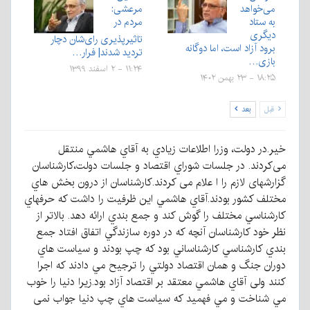
می‌خواهد
مرعشی:
به ستاد
مردم در
دیگری
تاثیرپذیری رای‌شان دچار
برود آزاد است، اما دوگانه
تردید شدند| فرار…
بازی…
۱۱:۲۴ - ۲ اسفند ۱۳۹۹
۱۸:۲۵ - ۲۳ بهمن ۱۴۰۲
قبل
بعد
خير.در دولت، وزرا اطلاعات زيادي به آقاي هاشمي منتقل
می‌کردند. در جلسات شوراي اقتصاد و جلسات دولت،كارشناسان
گزارشهای لازم را ا علام می کردند.كارشناسان از درون بخش هاي
مختلف كشور بودند.آقاي هاشمي اين ظرفيت را داشت كه حرفهاي
كارشناسي مختلف را گوش كند و جمع بندي ارائه دهد. بالاتر از
نظر خود كارشناسان آنچه كه در دوره سازندگي اتفاق افتاد جمع
بندي كارشناسي كارشناساني بود كه چپ بودند و سياست هاي
دوران جنگ و همان اقتصاد دولتي را ترجيح مي دادند که اجرا
كنند ولی آقاي هاشمي معتقد بر اقتصاد آزاد بود.زیرا دنيا را خوب
مي شناخت و مي فهميد كه سياست هاي چپ دنيا جواب نمی