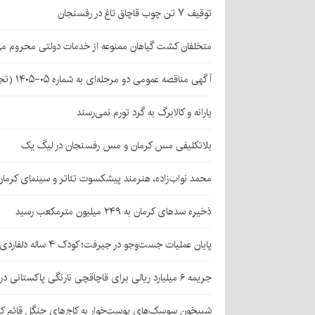
توقیف ۷ تن چوب قاچاق تاغ در رفسنجان
متخلفان کشت گیاهان ممنوعه از خدمات دولتی محروم می
آگهی مناقصه عمومی دو مرحله‌ای به شماره ۰۵-۱۴۰۵ (تجدید اول)
یارانه و کالابرگ به گرد تورم نمی‌رسند
بلاتکلیفی مس کرمان و مس رفسنجان در لیگ یک
محمد نواب‌زاده، هنرمند پیشکسوت تئاتر و سینمای کرما
ذخیره سدهای کرمان به ۲۴۹ میلیون مترمکعب رسید
پایان عملیات جست‌وجو در جیرفت؛ کودک ۴ ساله دلفاردی پیدا شد
جریمه ۶ میلیارد ریالی برای قاچاقچی نارنگی پاکستانی در بافت
شبیخون سوسک‌های پوست‌خوار به کاج‌های جنگل قائم کر