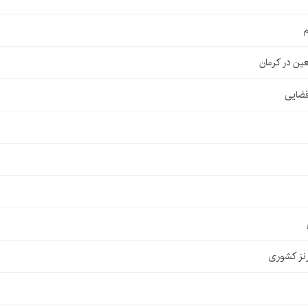
م
قضایی
نز کشوری