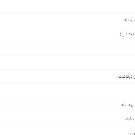
‌شوند
ن درگذشت
مان