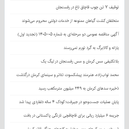
توقیف ۷ تن چوب قاچاق تاغ در رفسنجان
متخلفان کشت گیاهان ممنوعه از خدمات دولتی محروم می‌شوند
آگهی مناقصه عمومی دو مرحله‌ای به شماره ۰۵-۱۴۰۵ (تجدید اول)
یارانه و کالابرگ به گرد تورم نمی‌رسند
بلاتکلیفی مس کرمان و مس رفسنجان در لیگ یک
محمد نواب‌زاده، هنرمند پیشکسوت تئاتر و سینمای کرمان درگذشت
ذخیره سدهای کرمان به ۲۴۹ میلیون مترمکعب رسید
پایان عملیات جست‌وجو در جیرفت؛ کودک ۴ ساله دلفاردی پیدا شد
جریمه ۶ میلیارد ریالی برای قاچاقچی نارنگی پاکستانی در بافت
شبیخون سوسک‌های پوست‌خوار به کاج‌های جنگل قائم کرمان