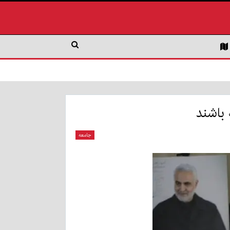
 باشند
جامعه