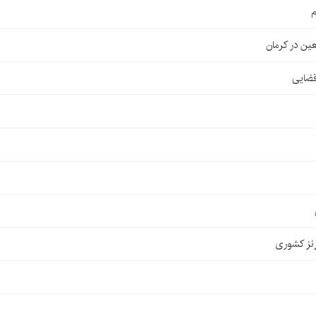
م
قضایی
نز کشوری