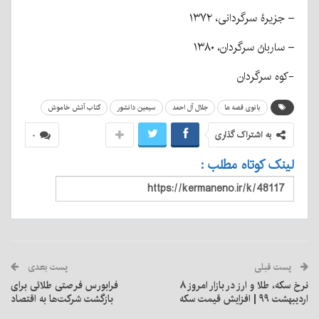
– جزیرهٔ سرگردانی، ۱۳۷۲
– ساربانْ سرگردان، ۱۳۸۰
-کوه سرگردان
بانوی قصه ها
جلال آل احمد
سیمین دانشور
کتاب آتش خاموش
به اشتراک گذاری
۰
لینک کوتاه مطلب :
پست قبلی
پست بعدی
نرخ سکه، طلا و ارز در بازار امروز ۸
فرابورس فرصتی طلائی برای
اردیبهشت ۹۹ | افزایش قیمت سکه
بازگشت شرکت‌ها به اقتصاد