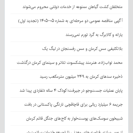
متخلفان کشت گیاهان ممنوعه از خدمات دولتی محروم می‌شوند
آگهی مناقصه عمومی دو مرحله‌ای به شماره ۰۵-۱۴۰۵ (تجدید اول)
یارانه و کالابرگ به گرد تورم نمی‌رسند
بلاتکلیفی مس کرمان و مس رفسنجان در لیگ یک
محمد نواب‌زاده، هنرمند پیشکسوت تئاتر و سینمای کرمان درگذشت
ذخیره سدهای کرمان به ۲۴۹ میلیون مترمکعب رسید
پایان عملیات جست‌وجو در جیرفت؛ کودک ۴ ساله دلفاردی پیدا شد
جریمه ۶ میلیارد ریالی برای قاچاقچی نارنگی پاکستانی در بافت
شبیخون سوسک‌های پوست‌خوار به کاج‌های جنگل قائم کرمان
از بومی‌سازی فناوری‌های معدنی تا توسعه خدمات سلامت در