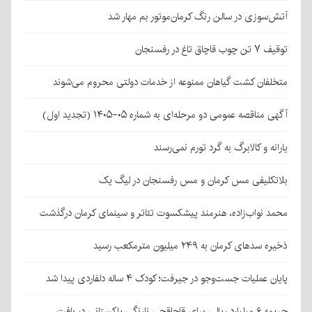
آتش‌سوزی در سالن رنگ کرمان‌موتور بم مهار شد
توقیف ۷ تن چوب قاچاق تاغ در رفسنجان
متخلفان کشت گیاهان ممنوعه از خدمات دولتی محروم می‌شوند
آگهی مناقصه عمومی دو مرحله‌ای به شماره ۰۵-۱۴۰۵ (تجدید اول)
یارانه و کالابرگ به گرد تورم نمی‌رسند
بلاتکلیفی مس کرمان و مس رفسنجان در لیگ یک
محمد نواب‌زاده، هنرمند پیشکسوت تئاتر و سینمای کرمان درگذشت
ذخیره سدهای کرمان به ۲۴۹ میلیون مترمکعب رسید
پایان عملیات جست‌وجو در جیرفت؛ کودک ۴ ساله دلفاردی پیدا شد
جریمه ۶ میلیارد ریالی برای قاچاقچی نارنگی پاکستانی در بافت