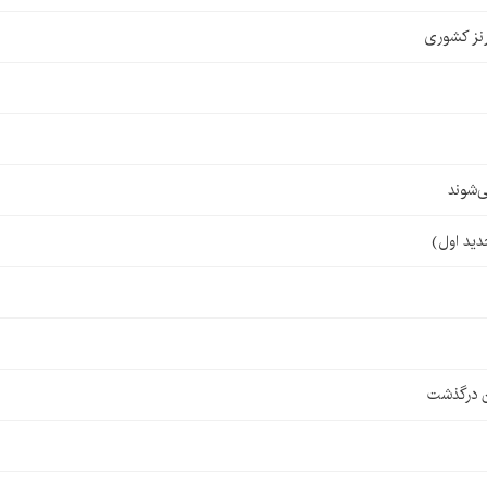
نز کشوری
‌شوند
ن درگذشت