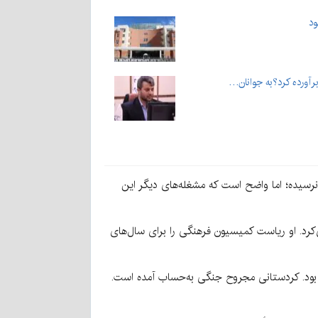
برآورده کرد؟به جوانان…
 هنوز به این محدودیت نرسیده؛ اما واضح است که مشغله‌های دیگر این
کرد. او ریاست کمیسیون فرهنگی را برای سال‌های
رت کردستانی کاپیتان تیم ملی والیبال نشسته زنان دارای معلولیت ایران است. او پرچم‌دار کاروان ایران در پارالمپیک ریو ۲۰۱۶ بود. کردستانی مجروح جنگی به‌حساب آمده است.