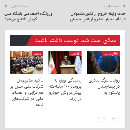
پست قبلی
پست بعدی
حذف وثیقه خروج از کشور مشمولان
ورزشگاه اختصاصی باشگاه مس
در ایام محرم، صفر و اربعین حسینی
کرمان افتتاح می‌شود
ممکن است شما دوست داشته باشید
اطلاع‌رسانی
قضایی
صنعت
روایت مرگ مادری
رسیدگی ویژه به
تأکید مدیرعامل
در بیمارستان
پرونده ۱۶۰ مالباخته
شرکت ملی مس بر
پاستور بم
پیش‌فروش خودرو
هم‌افزایی و انضباط
در زرند
مالی در شرکت‌های
تابعه
قبل
بعد