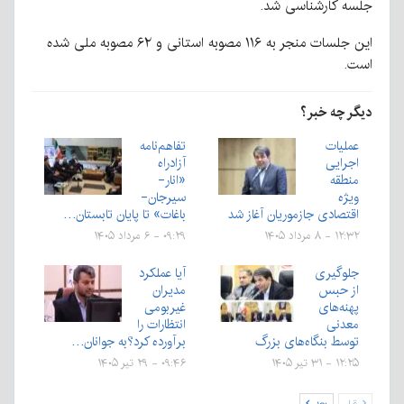
جلسه کارشناسی شد.
این جلسات منجر به ۱۱۶ مصوبه استانی و ۶۲ مصوبه ملی شده
است.
دیگر چه خبر؟
عملیات
تفاهم‌نامه
اجرایی
آزادراه
منطقه
«انار-
ویژه
سیرجان-
اقتصادی جازموریان آغاز شد
باغات» تا پایان تابستان…
۱۲:۳۲ - ۸ مرداد ۱۴۰۵
۰۹:۲۹ - ۶ مرداد ۱۴۰۵
جلوگیری
آیا عملکرد
از حبس
مدیران
پهنه‌های
غیربومی
معدنی
انتظارات را
توسط بنگاه‌های بزرگ
برآورده کرد؟به جوانان…
۱۲:۲۵ - ۳۱ تیر ۱۴۰۵
۰۹:۴۶ - ۲۹ تیر ۱۴۰۵
قبل
بعد