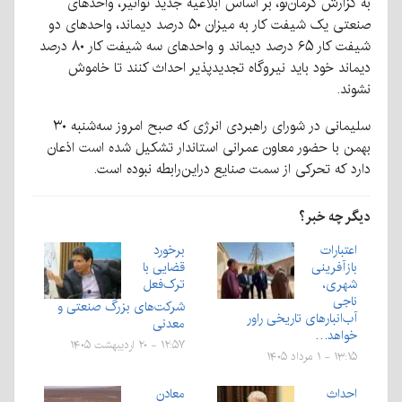
به گزارش کرمان‌نو، بر اساس ابلاغیه جدید توانیر، واحدهای
صنعتی یک شیفت کار به میزان ۵۰ درصد دیماند، واحدهای دو
شیفت کار ۶۵ درصد دیماند و واحدهای سه شیفت کار ۸۰ درصد
دیماند خود باید نیروگاه تجدیدپذیر احداث کنند تا خاموش
نشوند.
سلیمانی در شورای راهبردی انرژی که صبح امروز سه‌شنبه ۳۰
بهمن با حضور معاون عمرانی استاندار تشکیل شده است اذعان
دارد که تحرکی از سمت صنایع دراین‌رابطه نبوده است.
دیگر چه خبر؟
اعتبارات
برخورد
بازآفرینی
قضایی با
شهری،
ترک‌فعل
ناجی
شرکت‌های بزرگ صنعتی و
آب‌انبارهای تاریخی راور
معدنی
خواهد…
۱۲:۵۷ - ۲۰ اردیبهشت ۱۴۰۵
۱۳:۱۵ - ۱ مرداد ۱۴۰۵
احداث
معادن