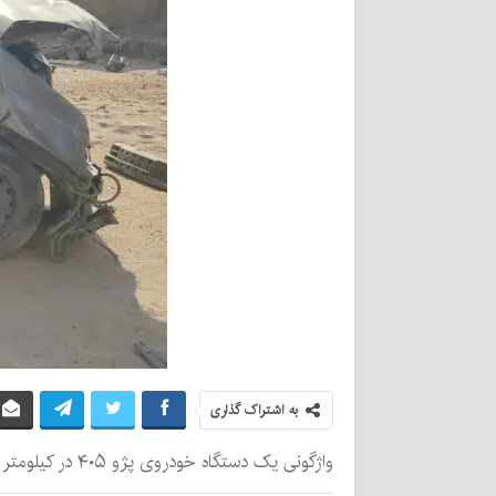
به اشتراک گذاری
واژگونی یک دستگاه خودروی پژو ۴۰۵ در کیلومتر ۵ محور ریگان به بم، منجر به جان‌باختن ۲ سرنشین و مصدومیت هفت نفر دیگر شد.