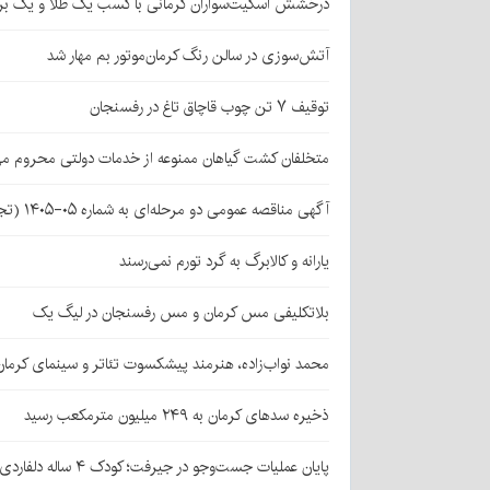
درخشش اسکیت‌سواران کرمانی با کسب یک طلا و یک بر
آتش‌سوزی در سالن رنگ کرمان‌موتور بم مهار شد
توقیف ۷ تن چوب قاچاق تاغ در رفسنجان
متخلفان کشت گیاهان ممنوعه از خدمات دولتی محروم می
آگهی مناقصه عمومی دو مرحله‌ای به شماره ۰۵-۱۴۰۵ (تجدید اول)
یارانه و کالابرگ به گرد تورم نمی‌رسند
بلاتکلیفی مس کرمان و مس رفسنجان در لیگ یک
محمد نواب‌زاده، هنرمند پیشکسوت تئاتر و سینمای کرما
ذخیره سدهای کرمان به ۲۴۹ میلیون مترمکعب رسید
پایان عملیات جست‌وجو در جیرفت؛ کودک ۴ ساله دلفاردی پیدا شد