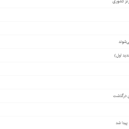
نز کشوری
‌شوند
ن درگذشت