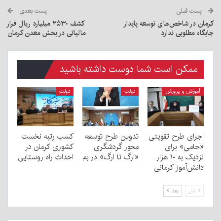
پست قبلی
پست بعدی
کرمان در شاخص‌های توسعه پایدار
کشف ۲۵۳۰ میلیارد ریال فرار
جایگاه مطلوبی ندارد
مالیاتی در بخش معدن کرمان
ممکن است شما دوست داشته باشید
آموزش و پرورش
دولت
دولت
اجرای طرح تقویتی
تدوین طرح توسعه
کسب رتبه نخست
«حامی» برای
محور گردشگری
کشوری کرمان در
نزدیک به ۱۰ هزار
«ارگ تا ارگ» در بم
احداث راه روستایی
دانش‌آموز کرمانی
قبل
بعد