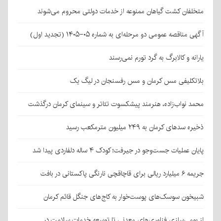
متخلفان کشت گیاهان ممنوعه از خدمات دولتی محروم می‌شوند
آگهی مناقصه عمومی دو مرحله‌ای به شماره ۰۵-۱۴۰۵ (تجدید اول)
یارانه و کالابرگ به گرد تورم نمی‌رسند
بلاتکلیفی مس کرمان و مس رفسنجان در لیگ یک
محمد نواب‌زاده، هنرمند پیشکسوت تئاتر و سینمای کرمان درگذشت
ذخیره سدهای کرمان به ۲۴۹ میلیون مترمکعب رسید
پایان عملیات جست‌وجو در جیرفت؛ کودک ۴ ساله دلفاردی پیدا شد
جریمه ۶ میلیارد ریالی برای قاچاقچی نارنگی پاکستانی در بافت
شبیخون سوسک‌های پوست‌خوار به کاج‌های جنگل قائم کرمان
از بومی‌سازی فناوری‌های معدنی تا توسعه خدمات سلامت در