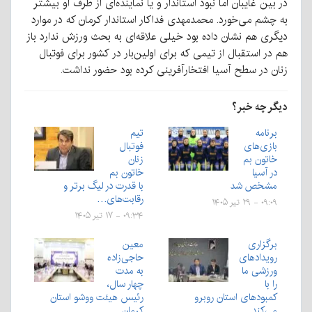
در بین غایبان اما نبود استاندار و یا نماینده‌ای از طرف او بیشتر
به چشم می‌خورد. محمدمهدی فداکار استاندار کرمان که در موارد
دیگری هم نشان داده بود خیلی علاقه‌ای به بحث ورزش ندارد باز
هم در استقبال از تیمی که برای اولین‌بار در کشور برای فوتبال
زنان در سطح آسیا افتخارآفرینی کرده بود حضور نداشت.
دیگر چه خبر؟
برنامه
تیم
بازی‌های
فوتبال
خاتون بم
زنان
در آسیا
خاتون بم
مشخص شد
با قدرت در لیگ برتر و
رقابت‌های…
۰۹:۰۹ - ۲۹ تیر ۱۴۰۵
۰۹:۳۴ - ۱۷ تیر ۱۴۰۵
برگزاری
معین
رویدادهای
حاجی‌زاده
ورزشی ما
به مدت
را با
چهار سال،
کمبودهای استان روبرو
رئیس هیئت ووشو استان
می‌کند
کرمان…