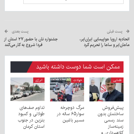
پست قبلی
پست بعدی
اتحادیه اروپا هواپیمایی ایران‌ایر،
جشنواره نان با حضور ۲۷ استان از
ماهان‌ایر و ساها را تحریم کرد
فردا شروع به کار می‌کند
ممکن است شما دوست داشته باشید
قضایی
حوادث
انرژی
پیش‌فروش
مرگ دوچرخه
تداوم صف‌های
ساختمان بدون
سوار۶۵ ساله در
طولانی و کمبود
سند رسمی
مسیر باغین
بنزین در جنوب
زمینه‌ساز
استان کرمان
کلاهبرداری و