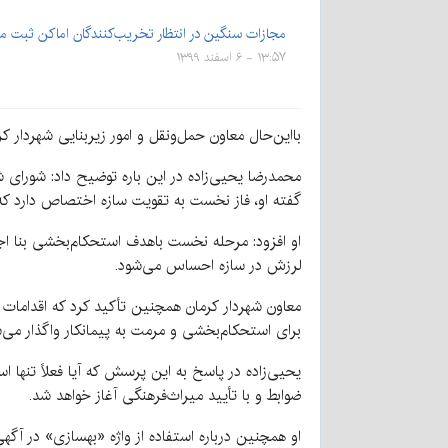
مجازات سنگین در انتظار تخریب‌کنندگان اماکن ثبت م
۱۳:۵۷ - ۶ اسفند ۱۳۹۹
بااین‌حال معاون حمل‌ونقل و امور زیربنایی شهردار ک
محمدرضا یحیی‌زاده در این باره توضیح داد: شورای ش
گفته او، فاز نخست به تقویت سازه اختصاص دارد که
او افزود: مرحله نخست باهدف استحکام‌بخشی بنا اجر
لرزش در سازه احساس می‌شود.
معاون شهردار کرمان همچنین تأکید کرد که اقدامات مر
برای استحکام‌بخشی و مرمت به پیمانکار واگذار می‌ش
یحیی‌زاده در پاسخ به این پرسش که آیا فعلاً تنها 
ضوابط و با تأیید میراث‌فرهنگی آغاز خواهد شد.
او همچنین درباره استفاده از واژه «بهسازی» در آگ