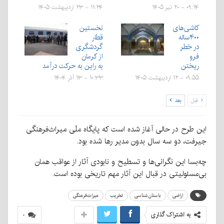
۰۹:۱۴ - ۲۰ تیر ۱۴۰۵
۱۱:۲۴ - ۲۳ اردیبهشت ۱۴۰۵
کاشی‌های
نخستین
۴۰۰ساله
قطار
در خطر
گردشگری
فرو
از کرمان
ریختن
به راین به حرکت درآمد
۰۹:۵۵ - ۱۲ اردیبهشت ۱۴۰۵
۱۰:۳۳ - ۱۳ آذر ۱۴۰۴
قبل
بعد
این طرح در حالی آغاز شده است که پایگاه ملّی میراث‌فرهنگی
جیرفت، دو سه سال بدون مدیر رها شده بود.
چه‌بسا این نگرانی‌ها و تسطیح و نابودی آثار از عواقب همان
بی‌مسئولیتی در قبال این آثار مهم تاریخی بوده است.
اراضی
باستان‌شناسی
تخریب
میراث‌فرهنگی
به اشتراک گذاری
۰