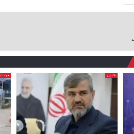
د
قضایی
حوادث