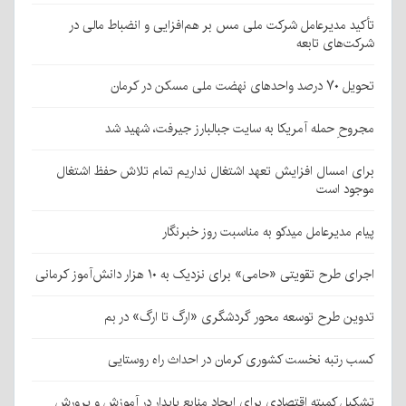
تأکید مدیرعامل شرکت ملی مس بر هم‌افزایی و انضباط مالی در
شرکت‌های تابعه
تحویل ۷۰ درصد واحدهای نهضت ملی مسکن در کرمان
مجروحِ حمله آمریکا به سایت جبالبارز جیرفت، شهید شد
برای امسال افزایش تعهد اشتغال نداریم تمام تلاش حفظ اشتغال
موجود است
پیام مدیرعامل میدکو به مناسبت روز خبرنگار
اجرای طرح تقویتی «حامی» برای نزدیک به ۱۰ هزار دانش‌آموز کرمانی
تدوین طرح توسعه محور گردشگری «ارگ تا ارگ» در بم
کسب رتبه نخست کشوری کرمان در احداث راه روستایی
تشکیل کمیته اقتصادی برای ایجاد منابع پایدار در آموزش و پرورش