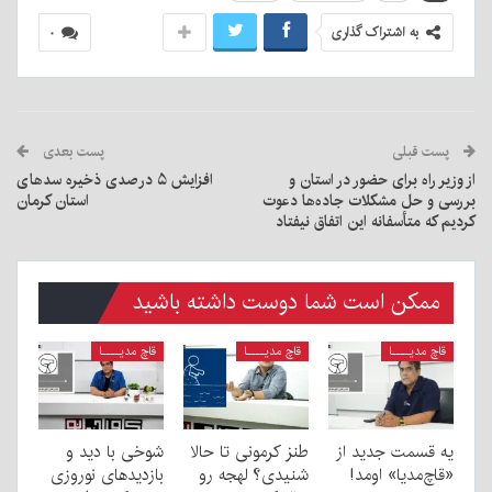
به اشتراک گذاری
۰
پست قبلی
پست بعدی
از وزیر راه برای حضور در استان و
افزایش ۵ درصدی ذخیره سدهای
بررسی و حل مشکلات جاده‌ها دعوت
استان کرمان
کردیم که متأسفانه این اتفاق نیفتاد
ممکن است شما دوست داشته باشید
قاچ مدیــــا
قاچ مدیــــا
قاچ مدیــــا
یه قسمت جدید از
طنز کرمونی تا حالا
شوخی با دید و
«قاچ‌مدیا» اومد!
شنیدی؟ لهجه رو
بازدیدهای نوروزی