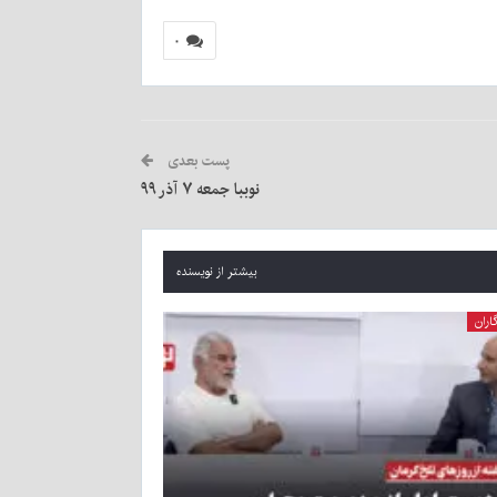
۰
پست بعدی
نوببا جمعه ۷ آذر ۹۹
بیشتر از نویسنده
اران