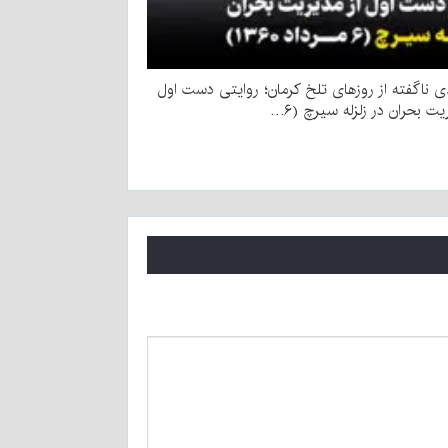
 ناگفته از روزهای تلخ کرمان؛ روایتی دست اول
یت بحران در زلزله سیرچ (۶…