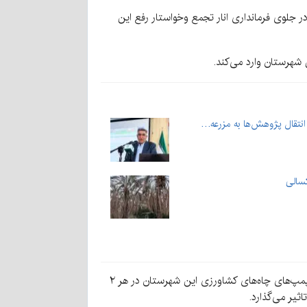
ر جلوی فرمانداری انار تجمع وخواستار رفع این
انتقال پژوهش‌ها به مزرعه…
کسالی
محسن صالحی فرماندار انار هم در تجمع کشاورزان گفت: درپی افزایش مصرف برق در سراسر کشور و عدم صرفه جویی لازم، موتورپمپ‌های چاه‌های کشاورزی این شهرستان در هر ۲