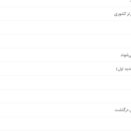
نز کشوری
‌شوند
ن درگذشت