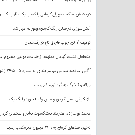
وزش باد و خیزش گردوخاک در نیمه شمالی و شرق کرمان
درخشش اسکیت‌سواران کرمانی با کسب یک طلا و یک بر
آتش‌سوزی در سالن رنگ کرمان‌موتور بم مهار شد
توقیف ۷ تن چوب قاچاق تاغ در رفسنجان
متخلفان کشت گیاهان ممنوعه از خدمات دولتی محروم می
آگهی مناقصه عمومی دو مرحله‌ای به شماره ۰۵-۱۴۰۵ (تجدید اول)
یارانه و کالابرگ به گرد تورم نمی‌رسند
بلاتکلیفی مس کرمان و مس رفسنجان در لیگ یک
محمد نواب‌زاده، هنرمند پیشکسوت تئاتر و سینمای کرما
ذخیره سدهای کرمان به ۲۴۹ میلیون مترمکعب رسید