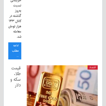
افزایشی
نسبت
به‌روز
گذشته در
کانال ۱۴۳
هزار تومان
معامله
شد.
ادامه
مطلب
...
قیمت
اقتصاد
طلا،
سکه و
دلار