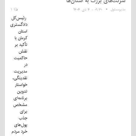
شرکت‌های بزرگ به استان‌ها
مدیرمسئول
۰۹:۳۰ - ۴ دی ۱۴۰۴
۱
رئیس‌کل
دادگستری
استان
کرمان با
تأکید بر
نقش
حاکمیت
در
مدیریت
نقدینگی،
خواستار
تدوین
برنامه‌ای
مشخص
برای
جذب
پول‌های
خرد مردم