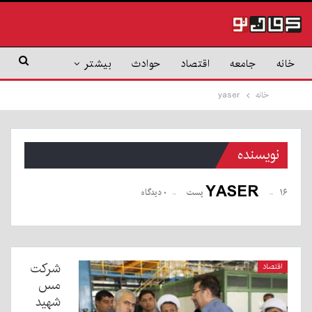
خانه
جامعه
اقتصاد
حوادث
بیشتر
خانه
yaser
نویسنده
YASER
۱۶ پست
۰ دیدگاه
شرکت
اقتصاد
مس
شهید