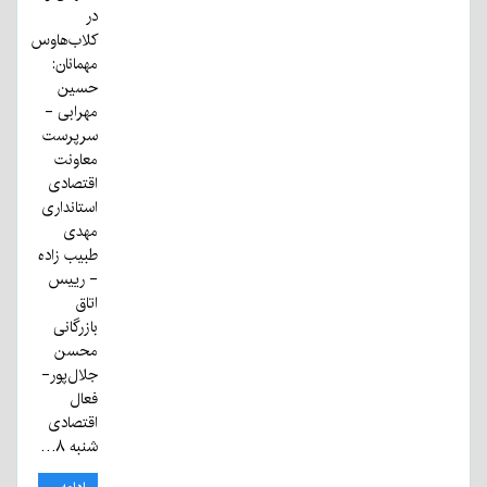
در
کلاب‌هاوس
مهمانان:
حسین
مهرابی -
سرپرست
معاونت
اقتصادی
استانداری
مهدی
طبیب زاده
- رییس
اتاق
بازرگانی
محسن
جلال‌پور-
فعال
اقتصادی
شنبه ۸…