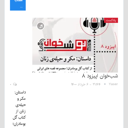
مطلب
...
پادکست
شب‌خوان اپیزود ۸
Yaser
۲۱:۴۴ - ۶ خرداد ۱۴۰۰
۰
داستان:
مکر و
حیله‌ی
زنان از
کتاب گل
بومادران؛