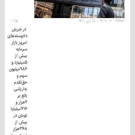
Yaser
۱۷:۱۱ - ۱۸ دی ۱۴۰۰
۰
در جریان
دادوستدهای
امروز بازار
سرمایه
بیش از
۵میلیارد و
۹۸۲میلیون
سهم و
حق‌تقدم
به‌ارزشی
بالغ بر
۲هزار و
۷۱۶میلیارد
تومان در
بیش از
۳۶۸هزار