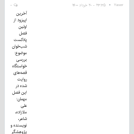
Yaser
۲۳:۳۵ - ۲۰ خرداد ۱۴۰۰
۰
آخرین
اپیزود از
اولین
فصل
پادکست
شب‌خوان
موضوع:
بررسی
خواستگاه
قصه‌های
روایت
شده در
این فصل
مهمان:
علی
ملازاده،
شاعر،
نویسنده و
پژوهشگر