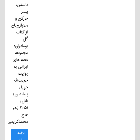
داستان:
پسر
خارکن و
ملابازرجان
از کتاب
گل
بومادران؛
مجموعه
قصه های
ایرانی به
روایت
حجت‌الله
جویا/
پیشه ور/
بابل/
۱۳۵۱ زهرا
حاج
محمدکریمی
ادامه