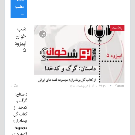
ادامه
مطلب
...
شب
پادکست
خوان
اپیزود
۵
Yaser
۲۱:۳۰ - ۱۶ اردیبهشت ۱۴۰۰
۰
داستان:
گرگ و
کدخدا از
کتاب گل
بومادران؛
مجموعه
قصه های