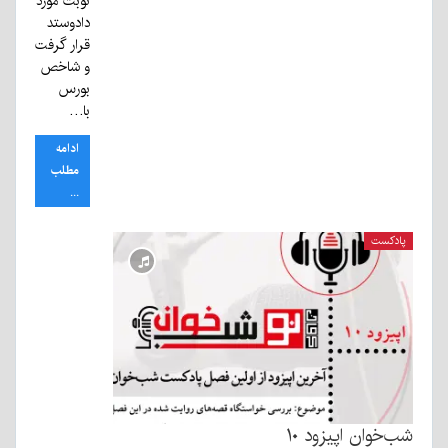
نوبت مورد
دادوستد
قرار گرفت
و شاخص
بورس
با…
ادامه
مطلب
...
پادکست
شب‌خوان اپیزود ۱۰