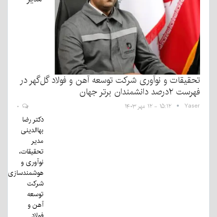
تحقیقات و نوآوری شرکت توسعه آهن و فولاد گل‌گهر در
فهرست ۲درصد دانشمندان برتر جهان
Yaser
۱۵:۱۲ - ۱۲ مهر ۱۴۰۳
۰
دکتر رضا
بهاالدینی
مدیر
تحقیقات،
نوآوری و
هوشمندسازی
شرکت
توسعه
آهن و
فولاد