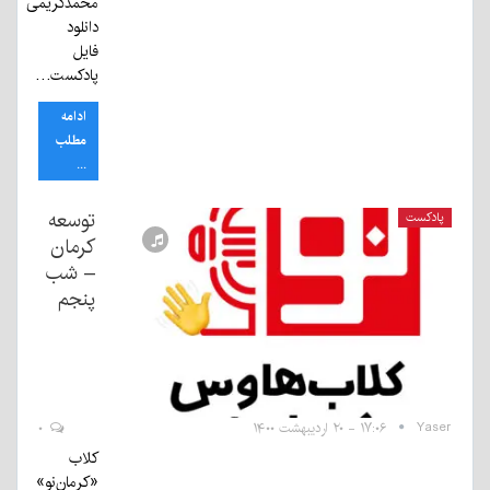
محمدکریمی
دانلود
فایل
پادکست…
ادامه
مطلب
...
توسعه
پادکست
کرمان
– شب
پنجم
Yaser
۱۷:۰۶ - ۲۰ اردیبهشت ۱۴۰۰
۰
کلاب
«کرمان‌نو»