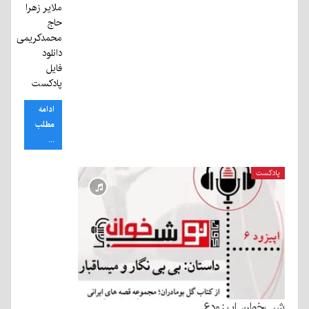
ملایر زهرا
حاج
محمدکریمی
دانلود
فایل
پادکست
ادامه
مطلب
...
پادکست
شب‌خوان اپیزود۶