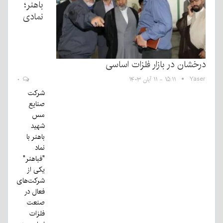
باهنر؛
نمادی
درخشان در بازار فلزات اساسی
Yaser
۱۵:۱۱ - ۱۱ آبان ۱۴۰۳
۰
شرکت
صنایع
مس
شهید
باهنر با
نماد
"فباهنر"
یکی از
شرکت‌های
فعال در
صنعت
فلزات