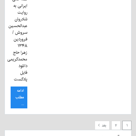
ایرانی به
روایت
شادروان
عبدالحسین
سروش /
فروردین
۱۳۴۸
زهرا حاج
محمدکریمی
دانلود
فایل
پادکست
ادامه
مطلب
...
۱
۲
بعد