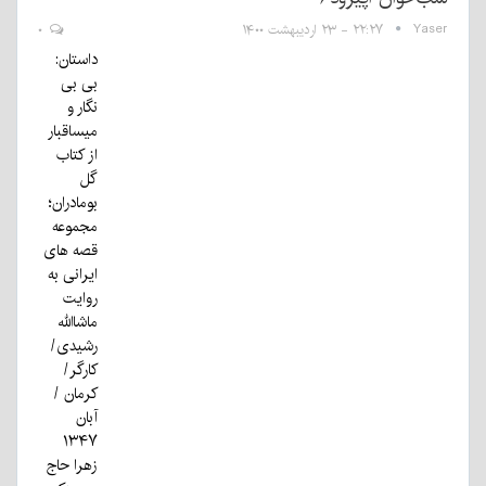
Yaser
۲۲:۲۷ - ۲۳ اردیبهشت ۱۴۰۰
۰
داستان:
بی بی
نگار و
میساقبار
از کتاب
گل
بومادران؛
مجموعه
قصه های
ایرانی به
روایت
ماشاالله
رشیدی/
کارگر/
کرمان /
آبان
۱۳۴۷
زهرا حاج