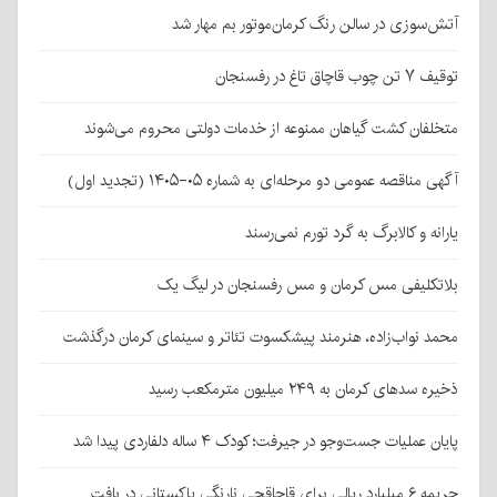
آتش‌سوزی در سالن رنگ کرمان‌موتور بم مهار شد
توقیف ۷ تن چوب قاچاق تاغ در رفسنجان
متخلفان کشت گیاهان ممنوعه از خدمات دولتی محروم می‌شوند
آگهی مناقصه عمومی دو مرحله‌ای به شماره ۰۵-۱۴۰۵ (تجدید اول)
یارانه و کالابرگ به گرد تورم نمی‌رسند
بلاتکلیفی مس کرمان و مس رفسنجان در لیگ یک
محمد نواب‌زاده، هنرمند پیشکسوت تئاتر و سینمای کرمان درگذشت
ذخیره سدهای کرمان به ۲۴۹ میلیون مترمکعب رسید
پایان عملیات جست‌وجو در جیرفت؛ کودک ۴ ساله دلفاردی پیدا شد
جریمه ۶ میلیارد ریالی برای قاچاقچی نارنگی پاکستانی در بافت