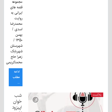
مجموعه
قصه های
ایرانی به
روایت
محمدرضا
اسدی /
بهمن
۱۳۵۰ /
شهرستان
شهربابک
زهرا حاج
محمدکریمی
ادامه
مطلب
...
شب
پادکست
خوان
اپیزود