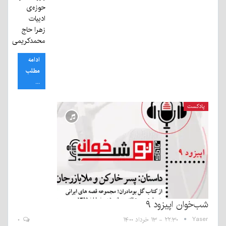
حوزه‌ی
ادبیات
زهرا حاج
محمدکریمی
ادامه
مطلب
...
پادکست
شب‌خوان اپیزود ۹
Yaser
۲۲:۳۰ - ۱۳ خرداد ۱۴۰۰
۰