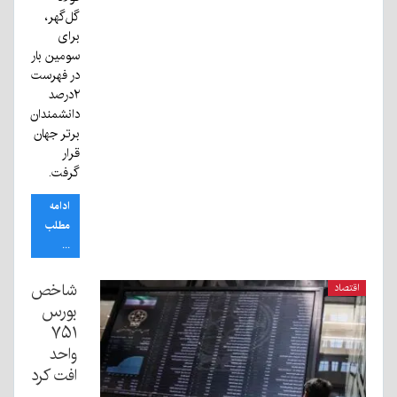
گل‌گهر،
برای
سومین بار
در فهرست
۲درصد
دانشمندان
برتر جهان
قرار
گرفت.
ادامه
مطلب
...
شاخص
اقتصاد
بورس
۷۵۱
واحد
افت کرد