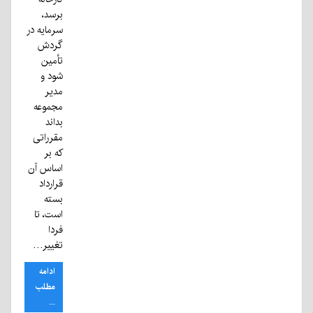
برسد،
سرمایه در
گردش
تأمین
شود و
مدیر
مجموعه
بداند
مقرراتی
که بر
اساس آن
قرارداد
بسته
است، تا
فردا
تغییر…
ادامه
مطلب
...