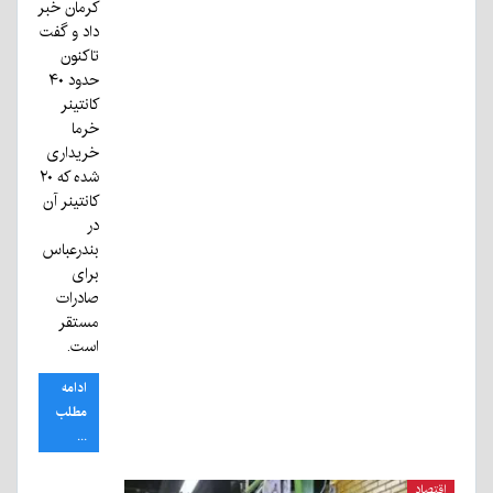
کرمان خبر
داد و گفت
تاکنون
حدود ۴۰
کانتینر
خرما
خریداری
شده که ۲۰
کانتینر آن
در
بندرعباس
برای
صادرات
مستقر
است.
ادامه
مطلب
...
اقتصاد