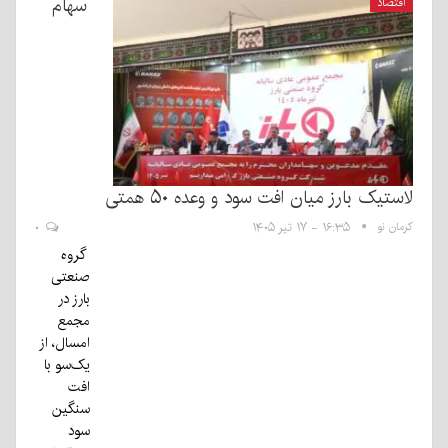
سهام
اقتصاد
لاستیک بارز میان افت سود و وعده ۵۰ همتی
کرمان نو
۱۶:۳۵ - ۱۷ تیر ۱۴۰۵
۰
گروه
صنعتی
بارز در
مجمع
امسال، از
یک‌سو با
افت
سنگین
سود