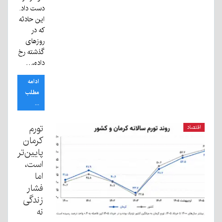
دست داد.
این حادثه
که در
روزهای
گذشته رخ
داده،…
ادامه
مطلب
...
تورم
اقتصاد
کرمان
پایین‌تر
است،
اما
فشار
زندگی
نه