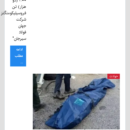
۲.۰۰۰ (دو
هزار) تن
فروسیلیکومنگنز
شرکت
جهان
فولاد
سیرجان"
ادامه
مطلب
...
حوادث