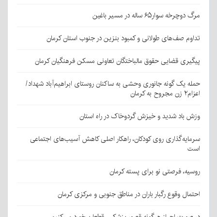
مرگ دوچرخه سوار۶۵ ساله در مسیر باغین
تداوم صف‌های طولانی و کمبود بنزین در جنوب استان کرمان
پیگیری قضایی حقوق مالباختگان تعاونی مسکن فرهنگیان کرمان
حمله یک گونه جانوری وحشی به ساکنان روستای ابراهیم‌آباد شهداد/
اعزام۲ زن مجروح به کرمان
وزش باد شدید و خیزش گردوخاک در راه استان
سرمایه‌گذاری روی کودکان، راهکار اصلی کاهش آسیب‌های اجتماعی
است
روسیه، فرصتی نو برای پسته کرمان
احتمال وقوع رگبار باران در مناطق جنوبی و مرکزی کرمان
در صورت احراز هرگونه قصور پزشکی، قطعا برخورد می‌کنیم