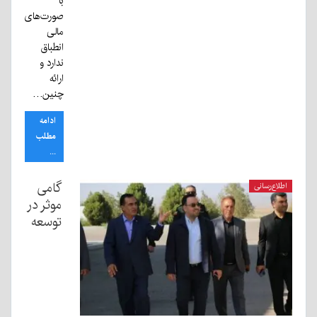
با
صورت‌های
مالی
انطباق
ندارد و
ارائه
چنین…
ادامه
مطلب
...
گامی
اطلاع‌رسانی
موثر در
توسعه