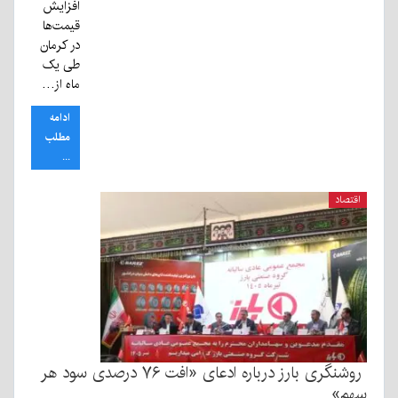
افزایش
قیمت‌ها
در کرمان
طی یک
ماه از…
ادامه
مطلب
...
اقتصاد
روشنگری بارز درباره ادعای «افت ۷۶ درصدی سود هر
سهم»