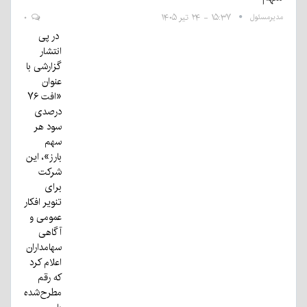
مدیرمسئول
۱۵:۳۷ - ۲۴ تیر ۱۴۰۵
۰
در پی
انتشار
گزارشی با
عنوان
«افت ۷۶
درصدی
سود هر
سهم
بارز»، این
شرکت
برای
تنویر افکار
عمومی و
آگاهی
سهامداران
اعلام کرد
که رقم
مطرح‌شده