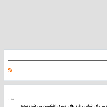
قسمت
فنتک
ششم
برنامه
فنتک
الهه شبانزاده
۲۰:۵۳
- ۹
تیر
۱۳۹۹
۰
۰
یت رومیز برای آشنایی با بازی های رومیزی، اپلیکیشن سی طب و سایت