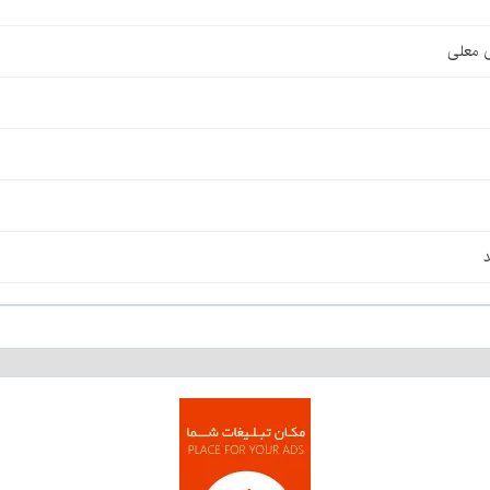
ی معلی
د