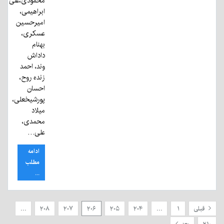
محمودی،علی
ابراهیمی،
امیرحسین
عسکری،
بهنام
داداش
وند، احمد
زنده روح،
احسان
پورشیخعلی،
میلاد
محمدی،
علی…
ادامه
مطلب
...
قبلی
۱
…
۲۰۴
۲۰۵
۲۰۶
۲۰۷
۲۰۸
…