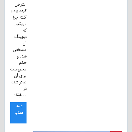
اعتراض
کرده بود و
گفته چرا
بازیکنی
که
دوپینگ
آن
مشخص
شده و
حکم
محرومیت
برای آن
صادر شده
در
مسابقات…
ادامه
مطلب
...