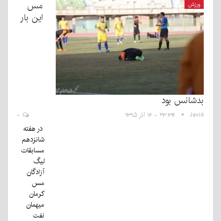
مس
ورزش
این بار
بدشانس بود
Javid
۲۳:۳۴ - ۱۶ آذر ۱۳۹۵
۰
در هفته
شانزدهم
مسابقات
لیگ
آزادگان
مس
کرمان
میهمان
نفت