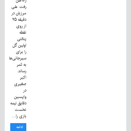
راه‌آهن
رفت. علی
مرزبان در
دقیقه ۲۵
از روی
نقطه
پنالتی
اولین گل
را برای
سیرجانی‌ها
به ثمر
رساند.
اکبر
صغیری
در
واپسین
دقایق نیمه
نخست
بازی را…
ادامه