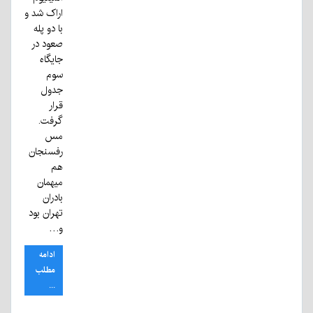
اراک شد و
با دو پله
صعود در
جایگاه
سوم
جدول
قرار
گرفت.
مس
رفسنجان
هم
میهمان
بادران
تهران بود
و…
ادامه
مطلب
...