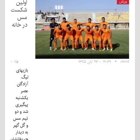
اولین
ورزش
شکست
مس
در خانه
Javid
۱۹:۳۹ - ۲۳ آبان ۱۳۹۵
۰
بازیهای
لیگ
آزادگان
عصر
یکشنبه
پیگیری
شد و دو
تیم مس
و گل گهر
به دیدار
حریفانشان