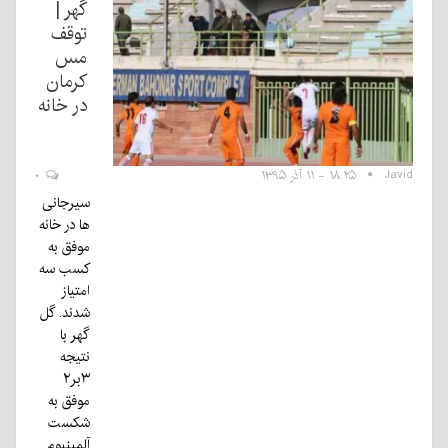
گهر |
توقف
مس
کرمان
در خانه
Javid
۱۸:۲۵ - ۱۱ آذر ۱۳۹۵
۰
سیرجانی
ها در خانه
موفق به
کسب سه
امتیاز
شدند. گل
گهر با
نتیجه
۳بر۲
موفق به
شکست
آلمینیوم