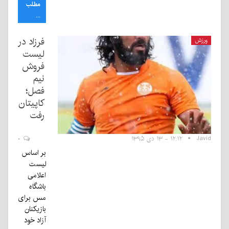
مطلب
...
فرزاد در
ورزش
لیست
فروش
نیم
فصل؛
کاپیتان
رفت
Javid
۱۲:۱۲ - ۱۳ دی ۱۳۹۵
۰
بر اساس
لیست
اعلامی
باشگاه
مس برای
بازیکنان
آزاد خود