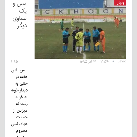
مس و
ورزش
یک
تساوی
دیگر
Javid
۲۱:۵۴ - ۳ آذر ۱۳۹۵
۱
مس این
هفته در
حالی به
دیدار خونه
به خونه
رفت که
میزبان از
حمایت
هوادارنش
محروم