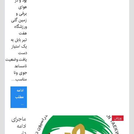
بود و در
هوای
برفی و
زمین گلی
ورزشگاه
هفت
تیر بابل به
یک امتیاز
دست
یافت.وضعیت
نامساعد
جوی ونا
مناسب…
ادامه
مطلب
...
ماجرای
ورزش
ادامه
دار