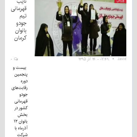
نایب
ورزش
قهرمانی
تیم
جودو
بانوان
کرمان
Javid
۰۷:۴۹ - ۱۴ آذر ۱۳۹۵
۰
بیست و
پنجمین
دوره
رقابت‌های
جودو
قهرمانی
کشور در
بخش
بانوان ۱۲
آذرماه با
شرکت