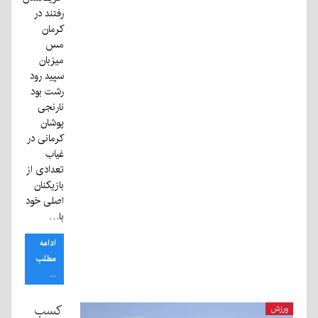
رفتند در
کرمان
مس
میزبان
سپید رود
رشت بود
نارنجی
پوشان
کرمانی در
غیاب
تعدادی از
بازیکنان
اصلی خود
با…
ادامه
مطلب
...
کسب
ورزش