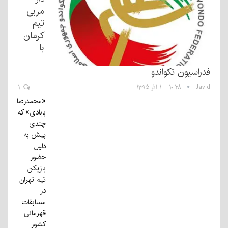
مربی
تیم
کرمان
با
فدراسیون تکواندو
Javid
۱۰:۲۸ - ۱ آذر ۱۳۹۵
۱
«محمدرضا
بابادی» که
چندی
پیش به
دلیل
حضور
بازیکن
تیم تهران
در
مسابقات
قهرمانی
کشور