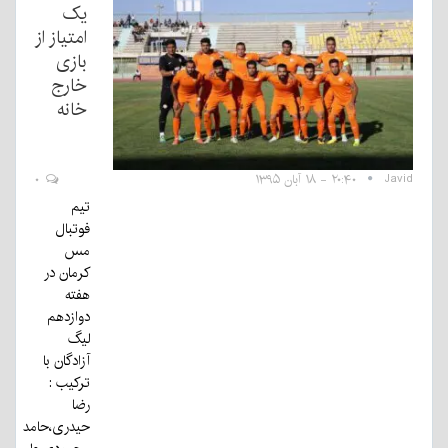
یک
امتیاز از
بازی
خارج
خانه
Javid
۲۰:۴۰ - ۱۸ آبان ۱۳۹۵
۰
تیم
فوتبال
مس
کرمان در
هفته
دوازدهم
لیگ
آزادگان با
ترکیب :
رضا
حیدری،حامد