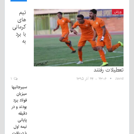
تیم
ورزش
های
کرمانی
با برد
به
تعطیلات رفتند
Javid
۲۳:۰۶ - ۲۴ آذر ۱۳۹۵
۱
سیرجانیها
میزبان
فولاد یزد
بودند و در
دقیقه
پایانی
نیمه اول
با دریافت