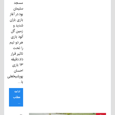
مسجد
سلیمان
بود.در آغاز
بازی باران
شدید و
زمین گل
آلود بازی
هر دو تیم
را تحت
تاثیر قرار
داد.دقیقه
۱۳ بازی
احسان
پورشیخعلی
با…
ادامه
مطلب
...