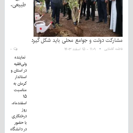
طبیعی،
مشارکت دولت و جوامع محلی باید شکل گیرد
فاطمه آقاملایی
۱۱:۰۹ - ۱۵ اسفند ۱۴۰۳
۰
نماینده
ولی‌فقیه
در استان و
استاندار
کرمان به
مناسبت
۱۵
اسفندماه،
روز
درختکاری
با حضور
در دانشگاه