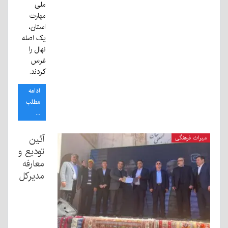
ملی
مهارت
استان،
یک اصله
نهال را
غرس
کردند.
ادامه
مطلب
...
آئین
میراث فرهنگی
تودیع و
معارفه
مدیرکل