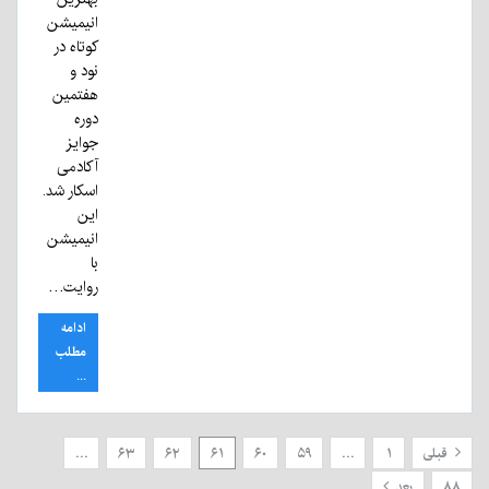
انیمیشن
کوتاه در
نود و
هفتمین
دوره
جوایز
آکادمی
اسکار شد.
این
انیمیشن
با
روایت…
ادامه
مطلب
...
قبلی
۱
…
۵۹
۶۰
۶۱
۶۲
۶۳
…
۸۸
بعد