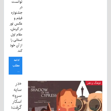
توانست
در
جشنواره
فیلم و
عکس نور
در کرمان،
مقام اول
استانی را
از آن خود
کند.
ادامه
مطلب
...
«در
فرهنگ و هنر
سایه
سرو»
اسکار
گرفت؛