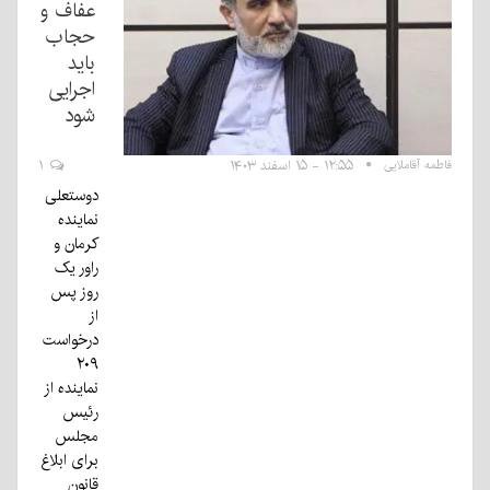
عفاف و
حجاب
باید
اجرایی
شود
فاطمه آقاملایی
۱۲:۵۵ - ۱۵ اسفند ۱۴۰۳
۱
دوستعلی
نماینده
کرمان و
راور یک
روز پس
از
درخواست
۲۰۹
نماینده از
رئیس
مجلس
برای ابلاغ
قانون