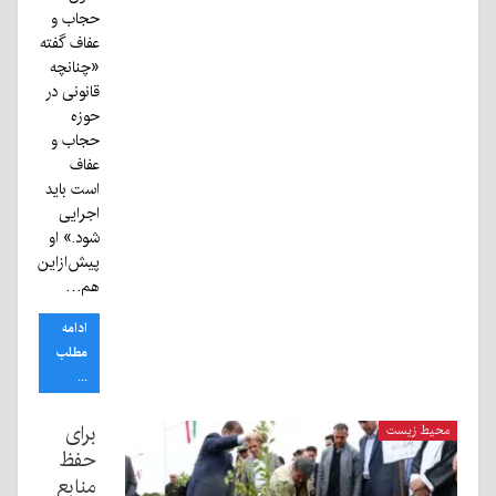
حجاب و
عفاف گفته
«چنانچه
قانونی در
حوزه
حجاب و
عفاف
است باید
اجرایی
شود.» او
پیش‌ازاین
هم…
ادامه
مطلب
...
برای
محیط زیست
حفظ
منابع