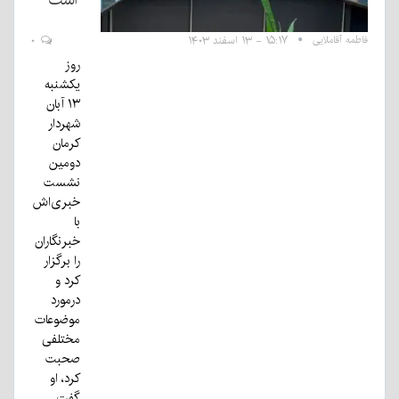
است
فاطمه آقاملایی
۱۵:۱۷ - ۱۳ اسفند ۱۴۰۳
۰
روز
یکشنبه
۱۳ آبان
شهردار
کرمان
دومین
نشست
خبری‌اش
با
خبرنگاران
را برگزار
کرد و
درمورد
موضوعات
مختلفی
صحبت
کرد، او
گفت