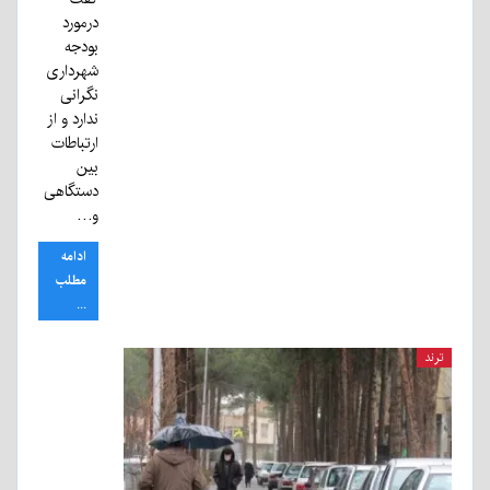
درمورد
بودجه
شهرداری
نگرانی
ندارد و از
ارتباطات
بین
دستگاهی
و…
ادامه
مطلب
...
ترند