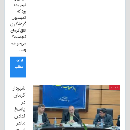
تیتر زده
بود که
کمیسیون
گردشگری
اتاق کرمان
کجاست؟
می‌خواهم
به…
ادامه
مطلب
...
شهردار
دولت
کرمان
در
پاسخ
ندادن
ماهر