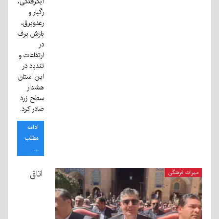
آبگرفتگی،
رگبار و
رعدوبرق،
بارش برف
در
ارتفاعات و
تندباد در
این استان
هشدار
سطح زرد
صادر کرد.
ادامه
مطلب
...
اتاق
میراث فرهنگی