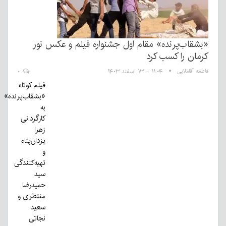
«بشقاب‌پرنده» مقام اول جشنواره فیلم و عکس نور
کرمان را کسب کرد
فاطمه آقاملایی
۱۱:۰۴ - ۱۳ اسفند ۱۴۰۳
۰
فیلم کوتاه
«بشقاب‌پرنده»
به
کارگردانی
زهرا
یزدان‌پناه
و
تهیه‌کنندگی
سید
حمیدرضا
منتظری و
سعید
نجاتی