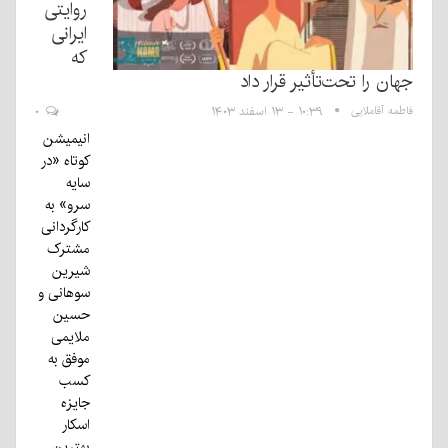
روایتی
ایرانی
که
جهان را تحت‌تأثیر قرار داد
فاطمه آقاملایی
۱۰:۳۹ - ۱۳ اسفند ۱۴۰۳
۰
انیمیشن
کوتاه «در
سایه
سرو» به
کارگردانی
مشترک
شیرین
سوهانی و
حسین
ملایمی
موفق به
کسب
جایزه
اسکار
بهترین