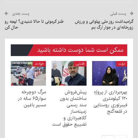
پست قبلی
پست بعدی
گرامیداشت روز ملی پهلوانی و ورزش
طنز کرمونی تا حالا شنیدی؟ لهجه رو
زورخانه‌ای در جوار ارگ بم
حال کن
ممکن است شما دوست داشته باشید
دولت
قضایی
حوادث
بهره‌برداری از پروژه
پیش‌فروش
مرگ دوچرخه
۱۲۰ کیلومتری
ساختمان بدون
سوار۶۵ ساله در
فیبرنوری روستایی
سند رسمی
مسیر باغین
در قلعه‌گنج
زمینه‌ساز
کلاهبرداری و
تضییع حقوق است