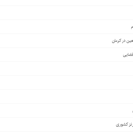
م
قضایی
نز کشوری